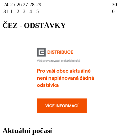
24
25
26
27
28
29
30
31
1
2
3
4
5
6
ČEZ - ODSTÁVKY
Aktuální počasí