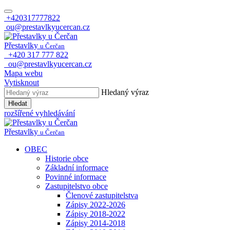
+420317777822
ou@prestavlkyucercan.cz
Přestavlky
u Čerčan
+420 317 777 822
ou@prestavlkyucercan.cz
Mapa webu
Vytisknout
Hledaný výraz
Hledat
rozšířené vyhledávání
Přestavlky
u Čerčan
OBEC
Historie obce
Základní informace
Povinné informace
Zastupitelstvo obce
Členové zastupitelstva
Zápisy 2022-2026
Zápisy 2018-2022
Zápisy 2014-2018