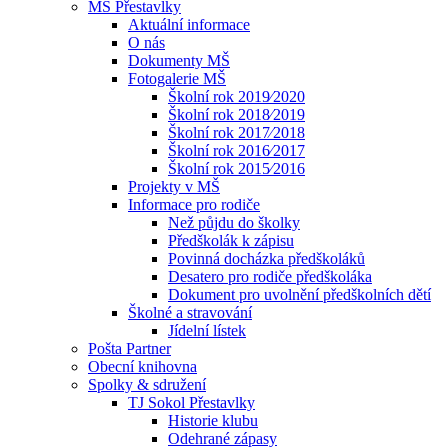
MŠ Přestavlky
Aktuální informace
O nás
Dokumenty MŠ
Fotogalerie MŠ
Školní rok 2019⁄2020
Školní rok 2018⁄2019
Školní rok 2017⁄2018
Školní rok 2016⁄2017
Školní rok 2015⁄2016
Projekty v MŠ
Informace pro rodiče
Než půjdu do školky
Předškolák k zápisu
Povinná docházka předškoláků
Desatero pro rodiče předškoláka
Dokument pro uvolnění předškolních dětí
Školné a stravování
Jídelní lístek
Pošta Partner
Obecní knihovna
Spolky & sdružení
TJ Sokol Přestavlky
Historie klubu
Odehrané zápasy