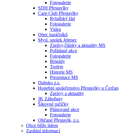
Fotogalerie
SDH Přestavlky
Carp Club Přestavlky
Rybářský řád
Fotogalerie
Videa
Obec baráčníků
Mysl. spolek Jelenec
Zprávy,články a aktuality MS
Pořádané akce
Fotogalerie
Brigády
Trofeje
Historie MS
Prezentace MS
Dubsko z.s.
Honební společenstvo Přestavlky u Čerčan
Zprávy a aktuality
JK Záhořany
Šikovné ručičky
Plánované akce
Fotogalerie
Občané Přestavlk, z.s.
Obce blíže lidem
Zasílání informací