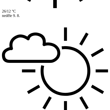
26/12 °C
neděle
9. 8.