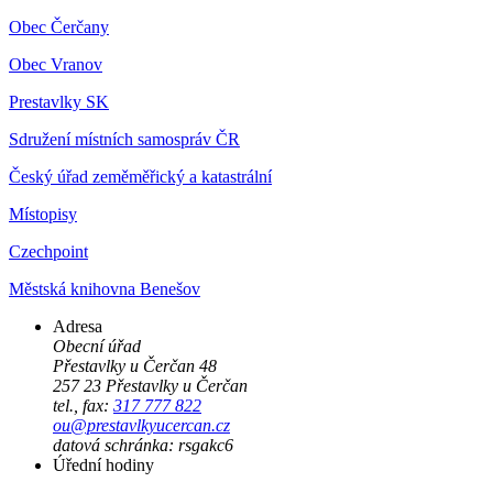
Obec Čerčany
Obec Vranov
Prestavlky SK
Sdružení místních samospráv ČR
Český úřad zeměměřický a katastrální
Místopisy
Czechpoint
Městská knihovna Benešov
Adresa
Obecní úřad
Přestavlky u Čerčan 48
257 23 Přestavlky u Čerčan
tel., fax:
317 777 822
ou@prestavlkyucercan.cz
datová schránka: rsgakc6
Úřední hodiny