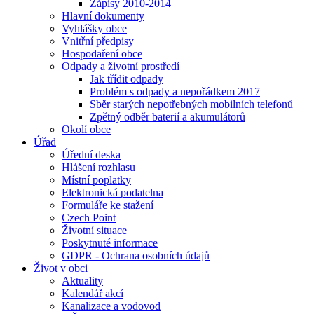
Zápisy 2010-2014
Hlavní dokumenty
Vyhlášky obce
Vnitřní předpisy
Hospodaření obce
Odpady a životní prostředí
Jak třídit odpady
Problém s odpady a nepořádkem 2017
Sběr starých nepotřebných mobilních telefonů
Zpětný odběr baterií a akumulátorů
Okolí obce
Úřad
Úřední deska
Hlášení rozhlasu
Místní poplatky
Elektronická podatelna
Formuláře ke stažení
Czech Point
Životní situace
Poskytnuté informace
GDPR - Ochrana osobních údajů
Život v obci
Aktuality
Kalendář akcí
Kanalizace a vodovod