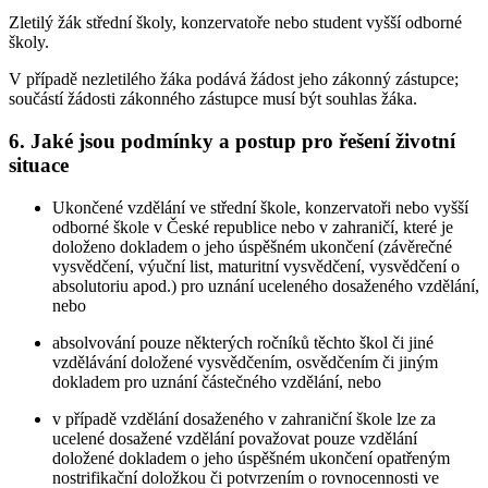
Zletilý žák střední školy, konzervatoře nebo student vyšší odborné
školy.
V případě nezletilého žáka podává žádost jeho zákonný zástupce;
součástí žádosti zákonného zástupce musí být souhlas žáka.
6. Jaké jsou podmínky a postup pro řešení životní
situace
Ukončené vzdělání ve střední škole, konzervatoři nebo vyšší
odborné škole v České republice nebo v zahraničí, které je
doloženo dokladem o jeho úspěšném ukončení (závěrečné
vysvědčení, výuční list, maturitní vysvědčení, vysvědčení o
absolutoriu apod.) pro uznání uceleného dosaženého vzdělání,
nebo
absolvování pouze některých ročníků těchto škol či jiné
vzdělávání doložené vysvědčením, osvědčením či jiným
dokladem pro uznání částečného vzdělání, nebo
v případě vzdělání dosaženého v zahraniční škole lze za
ucelené dosažené vzdělání považovat pouze vzdělání
doložené dokladem o jeho úspěšném ukončení opatřeným
nostrifikační doložkou či potvrzením o rovnocennosti ve