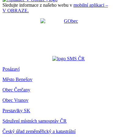
Sledujte informace z našeho webu v
mobilní aplikaci –
V OBRAZE.
Posázaví
Město Benešov
Obec Čerčany
Obec Vranov
Prestavlky SK
Sdružení místních samospráv ČR
Český úřad zeměměřický a katastrální