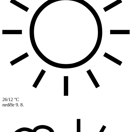
26/12 °C
neděle
9. 8.