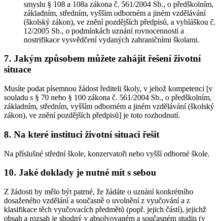
smyslu § 108 a 108a zákona č. 561/2004 Sb., o předškolním,
základním, středním, vyšším odborném a jiném vzdělávání
(školský zákon), ve znění pozdějších předpisů, a vyhláškou č.
12/2005 Sb., o podmínkách uznání rovnocennosti a
nostrifikace vysvědčení vydaných zahraničními školami.
7. Jakým způsobem můžete zahájit řešení životní
situace
Musíte podat písemnou žádost řediteli školy, v jehož kompetenci [v
souladu s § 70 nebo § 100 zákona č. 561/2004 Sb., o předškolním,
základním, středním, vyšším odborném a jiném vzdělávání (školský
zákon), ve znění pozdějších předpisů] je toto rozhodnutí.
8. Na které instituci životní situaci řešit
Na příslušné střední škole, konzervatoři nebo vyšší odborné škole.
10. Jaké doklady je nutné mít s sebou
Z žádosti by mělo být patrné, že žádáte o uznání konkrétního
dosaženého vzdělání a současně o uvolnění z vyučování a z
klasifikace těch vyučovacích předmětů (popř. jejich částí), jejichž
obsah a rozsah je shodný v absolvovaném a současném studiu (v