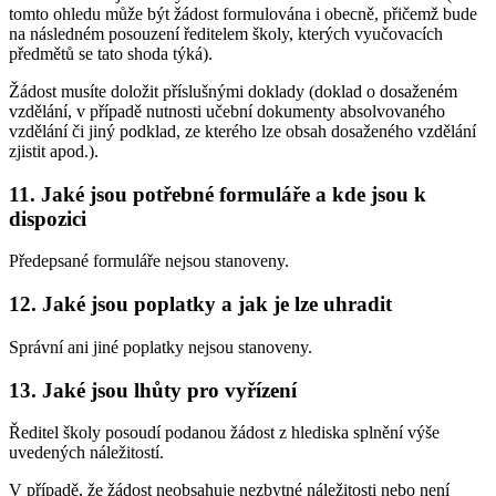
tomto ohledu může být žádost formulována i obecně, přičemž bude
na následném posouzení ředitelem školy, kterých vyučovacích
předmětů se tato shoda týká).
Žádost musíte doložit příslušnými doklady (doklad o dosaženém
vzdělání, v případě nutnosti učební dokumenty absolvovaného
vzdělání či jiný podklad, ze kterého lze obsah dosaženého vzdělání
zjistit apod.).
11. Jaké jsou potřebné formuláře a kde jsou k
dispozici
Předepsané formuláře nejsou stanoveny.
12. Jaké jsou poplatky a jak je lze uhradit
Správní ani jiné poplatky nejsou stanoveny.
13. Jaké jsou lhůty pro vyřízení
Ředitel školy posoudí podanou žádost z hlediska splnění výše
uvedených náležitostí.
V případě, že žádost neobsahuje nezbytné náležitosti nebo není