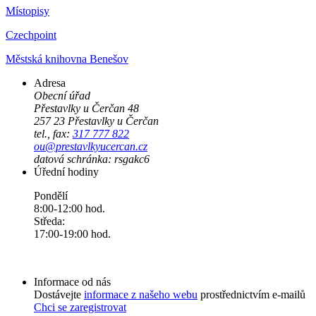
Místopisy
Czechpoint
Městská knihovna Benešov
Adresa
Obecní úřad
Přestavlky u Čerčan 48
257 23 Přestavlky u Čerčan
tel., fax:
317 777 822
ou@prestavlkyucercan.cz
datová schránka: rsgakc6
Úřední hodiny
Pondělí
8:00-12:00 hod.
Středa:
17:00-19:00 hod.
Informace od nás
Dostávejte
informace z našeho webu
prostřednictvím e-mailů
Chci se zaregistrovat