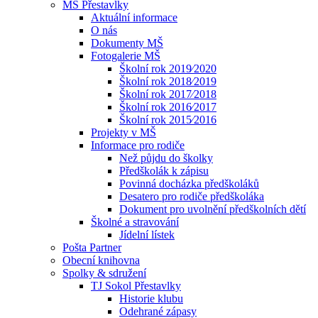
MŠ Přestavlky
Aktuální informace
O nás
Dokumenty MŠ
Fotogalerie MŠ
Školní rok 2019⁄2020
Školní rok 2018⁄2019
Školní rok 2017⁄2018
Školní rok 2016⁄2017
Školní rok 2015⁄2016
Projekty v MŠ
Informace pro rodiče
Než půjdu do školky
Předškolák k zápisu
Povinná docházka předškoláků
Desatero pro rodiče předškoláka
Dokument pro uvolnění předškolních dětí
Školné a stravování
Jídelní lístek
Pošta Partner
Obecní knihovna
Spolky & sdružení
TJ Sokol Přestavlky
Historie klubu
Odehrané zápasy