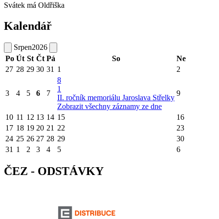
Svátek má
Oldřiška
Kalendář
Srpen
2026
Po
Út
St
Čt
Pá
So
Ne
27
28
29
30
31
1
2
8
1
3
4
5
6
7
9
II. ročník memoriálu Jaroslava Střelky
Zobrazit všechny záznamy ze dne
10
11
12
13
14
15
16
17
18
19
20
21
22
23
24
25
26
27
28
29
30
31
1
2
3
4
5
6
ČEZ - ODSTÁVKY