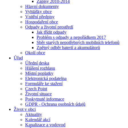
Zápisy 2010-2014
Hlavní dokumenty
Vyhlášky obce
Vnitřní předpisy
Hospodaření obce
Odpady a životní prostředí
Jak třídit odpady
Problém s odpady a nepořádkem 2017
Sběr starých nepotřebných mobilních telefonů
Zpětný odběr baterií a akumulátorů
Okolí obce
Úřad
Úřední deska
Hlášení rozhlasu
Místní poplatky
Elektronická podatelna
Formuláře ke stažení
Czech Point
Životní situace
Poskytnuté informace
GDPR - Ochrana osobních údajů
Život v obci
Aktuality
Kalendář akcí
Kanalizace a vodovod