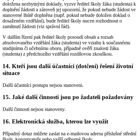
doložena nezbytnými doklady, vyzve ředitel školy žáka (studenta) k
doplnění žádosti a zároveň jej upozorní, že pokud nebude žádost ve
stanovené lhůtě doplněna (např. pokud nebude doložen doklad o
dosaženém vzdělání), bude ředitel školy nucen rozhodnout o
zamítnutí žádosti (viz správní řád).
V dalším řízení pak ředitel školy posoudí obsah a rozsah
absolvovaného vzdělání žáka (studenta) ve vztahu k současnému
studijnímu či učebnímu oboru, případně ověří znalosti žáka
(studenta) z předchozího vzdělání rozdílovou zkouškou.
14. Kteří jsou další účastníci (dotčení) řešení životní
situace
Další účastníci postupu nejsou stanoveni.
15. Jaké další činnosti jsou po žadateli požadovány
Další činnosti nejsou stanoveny.
16. Elektronická služba, kterou lze využít
Případný dotaz můžete zaslat na e-mailovou adresu příslušné střední
školy, konzervatoře nebo vyšší odborné školy.