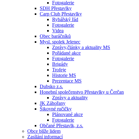
Fotogalerie
SDH Přestavlky
Carp Club Přestavlky
Rybářský řád
Fotogalerie
Videa
Obec baráčníků
Mysl. spolek Jelenec
Zprávy,články a aktuality MS
Pořádané akce
Fotogalerie
Brigády
Trofeje
Historie MS
Prezentace MS
Dubsko z.s.
Honební společenstvo Přestavlky u Čerčan
Zprávy a aktuality
JK Záhořany
Šikovné ručičky
Plánované akce
Fotogalerie
Občané Přestavlk, z.s.
Obce blíže lidem
Zasílání informací