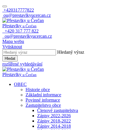
+420317777822
ou@prestavlkyucercan.cz
Přestavlky
u Čerčan
+420 317 777 822
ou@prestavlkyucercan.cz
Mapa webu
Vytisknout
Hledaný výraz
Hledat
rozšířené vyhledávání
Přestavlky
u Čerčan
OBEC
Historie obce
Základní informace
Povinné informace
Zastupitelstvo obce
Členové zastupitelstva
Zápisy 2022-2026
Zápisy 2018-2022
Zápisy 2014-2018