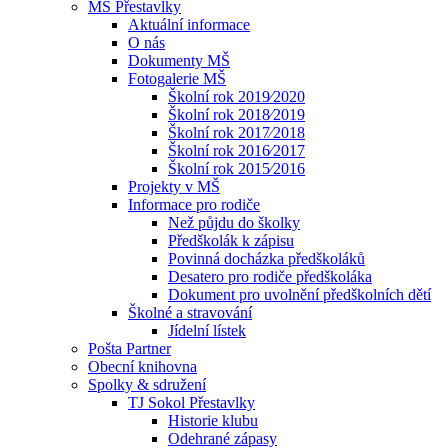
MŠ Přestavlky
Aktuální informace
O nás
Dokumenty MŠ
Fotogalerie MŠ
Školní rok 2019⁄2020
Školní rok 2018⁄2019
Školní rok 2017⁄2018
Školní rok 2016⁄2017
Školní rok 2015⁄2016
Projekty v MŠ
Informace pro rodiče
Než půjdu do školky
Předškolák k zápisu
Povinná docházka předškoláků
Desatero pro rodiče předškoláka
Dokument pro uvolnění předškolních dětí
Školné a stravování
Jídelní lístek
Pošta Partner
Obecní knihovna
Spolky & sdružení
TJ Sokol Přestavlky
Historie klubu
Odehrané zápasy