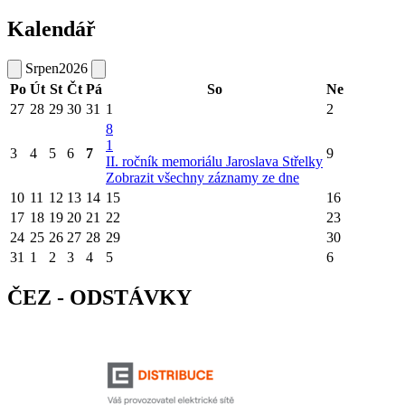
Kalendář
Srpen
2026
Po
Út
St
Čt
Pá
So
Ne
27
28
29
30
31
1
2
8
1
3
4
5
6
7
9
II. ročník memoriálu Jaroslava Střelky
Zobrazit všechny záznamy ze dne
10
11
12
13
14
15
16
17
18
19
20
21
22
23
24
25
26
27
28
29
30
31
1
2
3
4
5
6
ČEZ - ODSTÁVKY