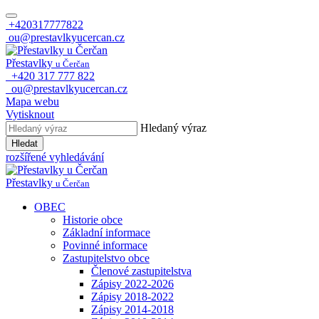
+420317777822
ou@prestavlkyucercan.cz
Přestavlky
u Čerčan
+420 317 777 822
ou@prestavlkyucercan.cz
Mapa webu
Vytisknout
Hledaný výraz
Hledat
rozšířené vyhledávání
Přestavlky
u Čerčan
OBEC
Historie obce
Základní informace
Povinné informace
Zastupitelstvo obce
Členové zastupitelstva
Zápisy 2022-2026
Zápisy 2018-2022
Zápisy 2014-2018