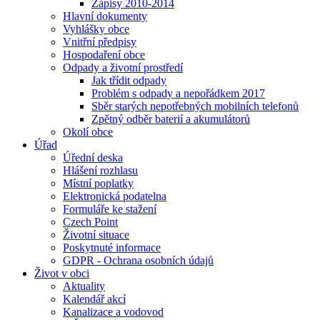
Zápisy 2010-2014
Hlavní dokumenty
Vyhlášky obce
Vnitřní předpisy
Hospodaření obce
Odpady a životní prostředí
Jak třídit odpady
Problém s odpady a nepořádkem 2017
Sběr starých nepotřebných mobilních telefonů
Zpětný odběr baterií a akumulátorů
Okolí obce
Úřad
Úřední deska
Hlášení rozhlasu
Místní poplatky
Elektronická podatelna
Formuláře ke stažení
Czech Point
Životní situace
Poskytnuté informace
GDPR - Ochrana osobních údajů
Život v obci
Aktuality
Kalendář akcí
Kanalizace a vodovod