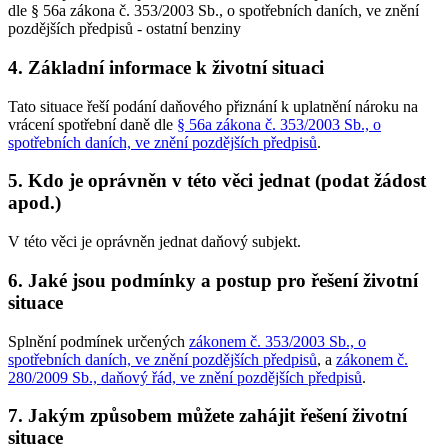
dle § 56a zákona č. 353/2003 Sb., o spotřebních daních, ve znění
pozdějších předpisů - ostatní benziny
4. Základní informace k životní situaci
Tato situace řeší podání daňového přiznání k uplatnění nároku na
vrácení spotřební daně dle
§ 56a zákona č. 353/2003 Sb., o
spotřebních daních, ve znění pozdějších předpisů
.
5. Kdo je oprávněn v této věci jednat (podat žádost
apod.)
V této věci je oprávněn jednat daňový subjekt.
6. Jaké jsou podmínky a postup pro řešení životní
situace
Splnění podmínek určených
zákonem č. 353/2003 Sb., o
spotřebních daních, ve znění pozdějších předpisů
, a
zákonem č.
280/2009 Sb., daňový řád, ve znění pozdějších předpisů
.
7. Jakým způsobem můžete zahájit řešení životní
situace