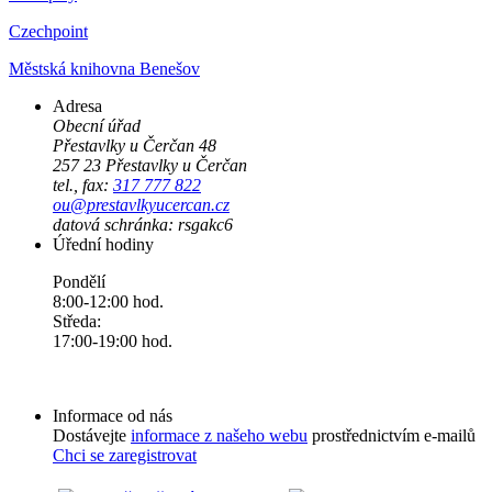
Czechpoint
Městská knihovna Benešov
Adresa
Obecní úřad
Přestavlky u Čerčan 48
257 23 Přestavlky u Čerčan
tel., fax:
317 777 822
ou@prestavlkyucercan.cz
datová schránka: rsgakc6
Úřední hodiny
Pondělí
8:00-12:00 hod.
Středa:
17:00-19:00 hod.
Informace od nás
Dostávejte
informace z našeho webu
prostřednictvím e-mailů
Chci se zaregistrovat