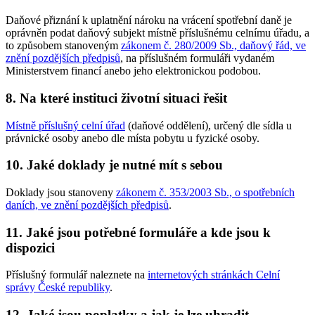
Daňové přiznání k uplatnění nároku na vrácení spotřební daně je
oprávněn podat daňový subjekt místně příslušnému celnímu úřadu, a
to způsobem stanoveným
zákonem č. 280/2009 Sb., daňový řád, ve
znění pozdějších předpisů
, na příslušném formuláři vydaném
Ministerstvem financí anebo jeho elektronickou podobou.
8. Na které instituci životní situaci řešit
Místně příslušný celní úřad
(daňové oddělení), určený dle sídla u
právnické osoby anebo dle místa pobytu u fyzické osoby.
10. Jaké doklady je nutné mít s sebou
Doklady jsou stanoveny
zákonem č. 353/2003 Sb., o spotřebních
daních, ve znění pozdějších předpisů
.
11. Jaké jsou potřebné formuláře a kde jsou k
dispozici
Příslušný formulář naleznete na
internetových stránkách Celní
správy České republiky
.
12. Jaké jsou poplatky a jak je lze uhradit