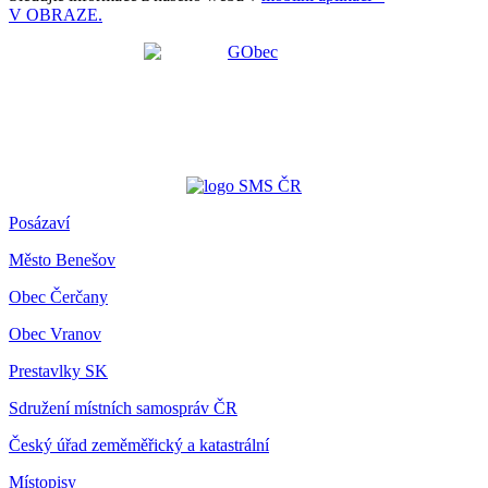
V OBRAZE.
Posázaví
Město Benešov
Obec Čerčany
Obec Vranov
Prestavlky SK
Sdružení místních samospráv ČR
Český úřad zeměměřický a katastrální
Místopisy