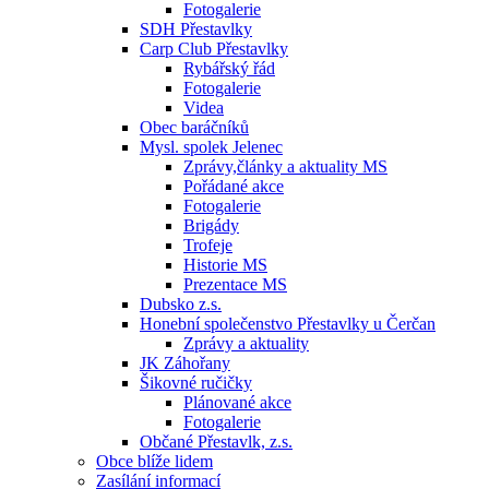
Fotogalerie
SDH Přestavlky
Carp Club Přestavlky
Rybářský řád
Fotogalerie
Videa
Obec baráčníků
Mysl. spolek Jelenec
Zprávy,články a aktuality MS
Pořádané akce
Fotogalerie
Brigády
Trofeje
Historie MS
Prezentace MS
Dubsko z.s.
Honební společenstvo Přestavlky u Čerčan
Zprávy a aktuality
JK Záhořany
Šikovné ručičky
Plánované akce
Fotogalerie
Občané Přestavlk, z.s.
Obce blíže lidem
Zasílání informací