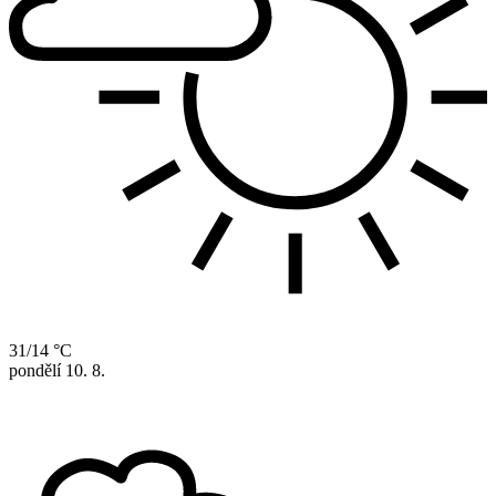
31/14 °C
pondělí
10. 8.