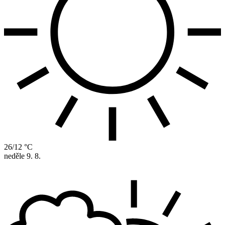
26/12 °C
neděle
9. 8.