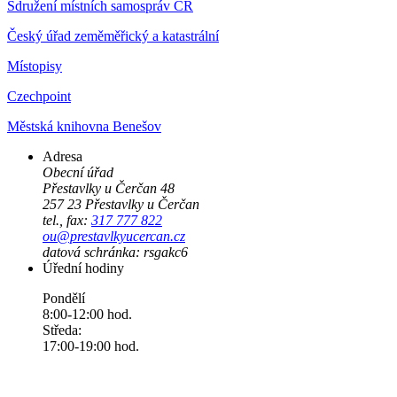
Sdružení místních samospráv ČR
Český úřad zeměměřický a katastrální
Místopisy
Czechpoint
Městská knihovna Benešov
Adresa
Obecní úřad
Přestavlky u Čerčan 48
257 23 Přestavlky u Čerčan
tel., fax:
317 777 822
ou@prestavlkyucercan.cz
datová schránka: rsgakc6
Úřední hodiny
Pondělí
8:00-12:00 hod.
Středa:
17:00-19:00 hod.