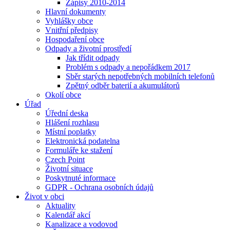
Zápisy 2010-2014
Hlavní dokumenty
Vyhlášky obce
Vnitřní předpisy
Hospodaření obce
Odpady a životní prostředí
Jak třídit odpady
Problém s odpady a nepořádkem 2017
Sběr starých nepotřebných mobilních telefonů
Zpětný odběr baterií a akumulátorů
Okolí obce
Úřad
Úřední deska
Hlášení rozhlasu
Místní poplatky
Elektronická podatelna
Formuláře ke stažení
Czech Point
Životní situace
Poskytnuté informace
GDPR - Ochrana osobních údajů
Život v obci
Aktuality
Kalendář akcí
Kanalizace a vodovod