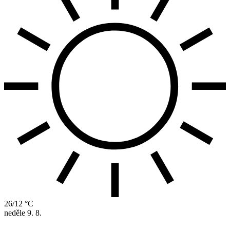
26/12 °C
neděle
9. 8.