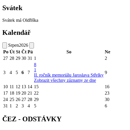
Svátek
Svátek má
Oldřiška
Kalendář
Srpen
2026
Po
Út
St
Čt
Pá
So
Ne
27
28
29
30
31
1
2
8
1
3
4
5
6
7
9
II. ročník memoriálu Jaroslava Střelky
Zobrazit všechny záznamy ze dne
10
11
12
13
14
15
16
17
18
19
20
21
22
23
24
25
26
27
28
29
30
31
1
2
3
4
5
6
ČEZ - ODSTÁVKY