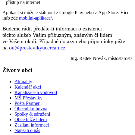
přístup na internet
Aplikaci si můžete stáhnout z Google Play nebo z App Store. Více
info zde
mobilni-aplikace/
.
Budeme rádi, předáte-li informaci o existenci
těchto
služeb
Vašim příbuzným, známým či lidem
ve Vašem okolí. Případné dotazy nebo připomínky pište
na
ou@prestavlkyucercan.cz
.
Ing. Radek Novák, místostarosta
Život v obci
Aktuality
Kalendář akcí
Kanalizace a vodovod
MŠ Přestavlky
Pošta Partner
Obecní knihovna
Spolky & sdružení
Obce blíže lidem
Zasílání informací
Napsali o nás