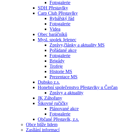
Fotogalerie
SDH Přestavlky
Carp Club Přestavlky
Rybářský řád
Fotogalerie
Videa
Obec baráčníků
Mysl. spolek Jelenec
Zprávy,články a aktuality MS
Pořádané akce
Fotogalerie
Brigády
Trofeje
Historie MS
Prezentace MS
Dubsko z.s.
Honební společenstvo Přestavlky u Čerčan
Zprávy a aktuality
JK Záhořany
Šikovné ručičky
Plánované akce
Fotogalerie
Občané Přestavlk, z.s.
Obce blíže lidem
Zasílání informací