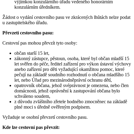
výjimkou konzulárního úřadu vedeného honorárním
konzulárním úředníkem.
Žádost o vydání cestovního pasu ve zkrácených lhůtách nelze podat
u zastupitelského úřadu.
Převzetí cestovního pasu:
Cestovní pas mohou převzít tyto osoby:
občan starší 15 let,
zákonný zástupce, pěstoun, osoba, které byl občan mladší 15
let svěřen do péče, ředitel zařízení pro výkon ústavní výchovy
anebo zařízení pro děti vyžadující okamžitou pomoc, které
pečují na základě soudního rozhodnutí o občana mladšího 15
let, nebo Úřad pro mezinárodněprávní ochranu dětí,
opatrovník občana, jehož svéprávnost je omezena, nebo člen
domácnosti, jehož oprávnění k zastupování občana bylo
schváleno soudem,
z důvodu zvláštního zřetele hodného zmocněnec na základě
plné moci s úředně ověřeným podpisem.
Vyžaduje se osobní převzetí cestovního pasu.
Kde lze cestovní pas převzít: