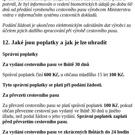
potvrdí, že byl informován o vedení biometrických údajů po dobu 60
dnů od předání vyrobeného cestovního pasu výrobcem Ministerstvu
vnitra v informačním systému cestovních dokladů.
Podání žádosti je ukončeno elektronickým odesláním dat výrobci za
účelem jejich dalšího zpracování při výrobě cestovního pasu.
12. Jaké jsou poplatky a jak je lze uhradit
Správní poplatky
Za vydání cestovního pasu ve lhůtě 30 dnů
Správní poplatek činí
600 Kč,
u občana mladšího 15 let
100 Kč.
Tyto správní poplatky se platí při podání žádosti.
Za převzetí cestovního pasu
Za převzetí cestovního pasu se platí správní poplatek
100 Kč
, pokud
občan převezme cestovní pas vydaný ve lhůtě 30 dnů u jiného
úřadu, než podal žádost o jeho vydání.
Správní poplatek zaplatí
před převzetím cestovního pasu
.
Za vydání cestovního pasu ve zkrácených lhůtách do 24 hodin