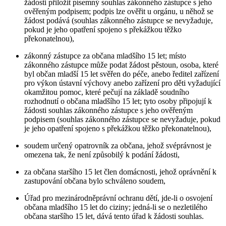
žádosti přiložit písemný souhlas zákonného zástupce s jeho
ověřeným podpisem; podpis lze ověřit u orgánu, u něhož se
žádost podává (souhlas zákonného zástupce se nevyžaduje,
pokud je jeho opatření spojeno s překážkou těžko
překonatelnou),
zákonný zástupce za občana mladšího 15 let; místo
zákonného zástupce může podat žádost pěstoun, osoba, které
byl občan mladší 15 let svěřen do péče, anebo ředitel zařízení
pro výkon ústavní výchovy anebo zařízení pro děti vyžadující
okamžitou pomoc, které pečují na základě soudního
rozhodnutí o občana mladšího 15 let; tyto osoby připojují k
žádosti souhlas zákonného zástupce s jeho ověřeným
podpisem (souhlas zákonného zástupce se nevyžaduje, pokud
je jeho opatření spojeno s překážkou těžko překonatelnou),
soudem určený opatrovník za občana, jehož svéprávnost je
omezena tak, že není způsobilý k podání žádosti,
za občana staršího 15 let člen domácnosti, jehož oprávnění k
zastupování občana bylo schváleno soudem,
Úřad pro mezinárodněprávní ochranu dětí, jde-li o osvojení
občana mladšího 15 let do ciziny; jedná-li se o nezletilého
občana staršího 15 let, dává tento úřad k žádosti souhlas.