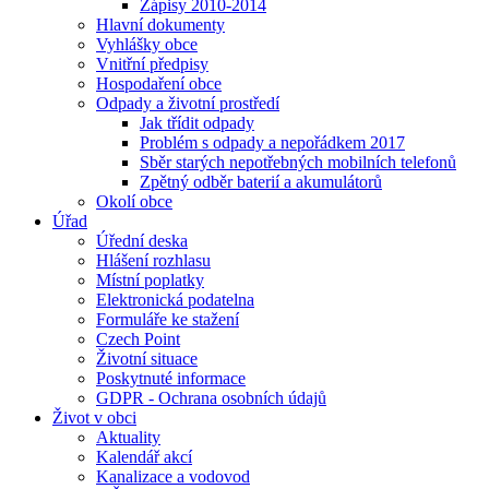
Zápisy 2010-2014
Hlavní dokumenty
Vyhlášky obce
Vnitřní předpisy
Hospodaření obce
Odpady a životní prostředí
Jak třídit odpady
Problém s odpady a nepořádkem 2017
Sběr starých nepotřebných mobilních telefonů
Zpětný odběr baterií a akumulátorů
Okolí obce
Úřad
Úřední deska
Hlášení rozhlasu
Místní poplatky
Elektronická podatelna
Formuláře ke stažení
Czech Point
Životní situace
Poskytnuté informace
GDPR - Ochrana osobních údajů
Život v obci
Aktuality
Kalendář akcí
Kanalizace a vodovod