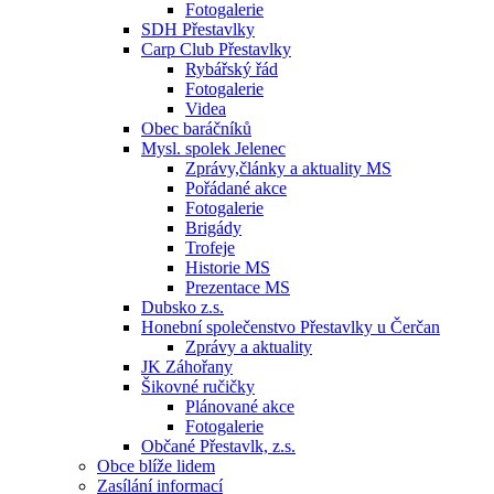
Fotogalerie
SDH Přestavlky
Carp Club Přestavlky
Rybářský řád
Fotogalerie
Videa
Obec baráčníků
Mysl. spolek Jelenec
Zprávy,články a aktuality MS
Pořádané akce
Fotogalerie
Brigády
Trofeje
Historie MS
Prezentace MS
Dubsko z.s.
Honební společenstvo Přestavlky u Čerčan
Zprávy a aktuality
JK Záhořany
Šikovné ručičky
Plánované akce
Fotogalerie
Občané Přestavlk, z.s.
Obce blíže lidem
Zasílání informací