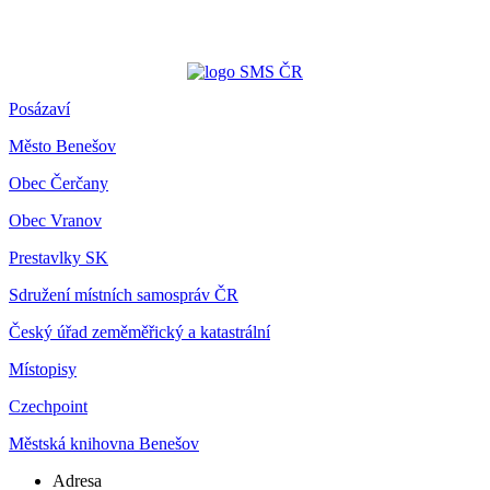
Posázaví
Město Benešov
Obec Čerčany
Obec Vranov
Prestavlky SK
Sdružení místních samospráv ČR
Český úřad zeměměřický a katastrální
Místopisy
Czechpoint
Městská knihovna Benešov
Adresa