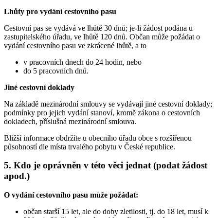
Lhůty pro vydání cestovního pasu
Cestovní pas se vydává ve lhůtě 30 dnů; je-li žádost podána u
zastupitelského úřadu, ve lhůtě 120 dnů. Občan může požádat o
vydání cestovního pasu ve zkrácené lhůtě, a to
v pracovních dnech do 24 hodin, nebo
do 5 pracovních dnů.
Jiné cestovní doklady
Na základě mezinárodní smlouvy se vydávají jiné cestovní doklady;
podmínky pro jejich vydání stanoví, kromě zákona o cestovních
dokladech, příslušná mezinárodní smlouva.
Bližší informace obdržíte u obecního úřadu obce s rozšířenou
působností dle místa trvalého pobytu v České republice.
5. Kdo je oprávněn v této věci jednat (podat žádost
apod.)
O vydání cestovního pasu může požádat:
občan starší 15 let, ale do doby zletilosti, tj. do 18 let, musí k