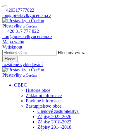
+420317777822
ou@prestavlkyucercan.cz
Přestavlky
u Čerčan
+420 317 777 822
ou@prestavlkyucercan.cz
Mapa webu
Vytisknout
Hledaný výraz
Hledat
rozšířené vyhledávání
Přestavlky
u Čerčan
OBEC
Historie obce
Základní informace
Povinné informace
Zastupitelstvo obce
Členové zastupitelstva
Zápisy 2022-2026
Zápisy 2018-2022
Zápisy 2014-2018