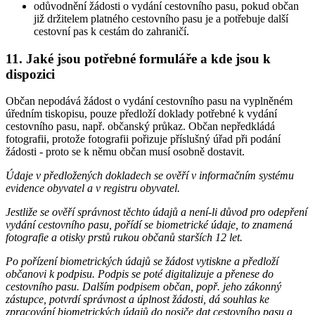
odůvodnění žádosti o vydání cestovního pasu, pokud občan
již držitelem platného cestovního pasu je a potřebuje další
cestovní pas k cestám do zahraničí.
11. Jaké jsou potřebné formuláře a kde jsou k
dispozici
Občan nepodává žádost o vydání cestovního pasu na vyplněném
úředním tiskopisu, pouze předloží doklady potřebné k vydání
cestovního pasu, např. občanský průkaz. Občan nepředkládá
fotografii, protože fotografii pořizuje příslušný úřad při podání
žádosti - proto se k němu občan musí osobně dostavit.
Údaje v předložených dokladech se ověří v informačním systému
evidence obyvatel a v registru obyvatel.
Jestliže se ověří správnost těchto údajů a není-li důvod pro odepření
vydání cestovního pasu, pořídí se biometrické údaje, to znamená
fotografie a otisky prstů rukou občanů starších 12 let.
Po pořízení biometrických údajů se žádost vytiskne a předloží
občanovi k podpisu. Podpis se poté digitalizuje a přenese do
cestovního pasu. Dalším podpisem občan, popř. jeho zákonný
zástupce, potvrdí správnost a úplnost žádosti, dá souhlas ke
zpracování biometrických údajů do nosiče dat cestovního pasu a