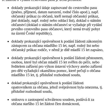
doklady prokazující údaje zapisované do cestovního pasu
(jméno, příjmení, datum narození, rodné číslo apod.), např.
občanský průkaz (u občanů, kteří nemají občanský průkaz,
jiné doklady, např. rodný nebo oddací list), doklad o státním
občanství (doklad o státním občanství se vyžaduje při vydání
prvního cestovního pasu občanovi, který nemá trvalý pobyt
na území České republiky),
doklady prokazující oprávněnost k podání žádosti zákonným
zástupcem za občana mladšího 15 let, např. rodný list nebo
občanský průkaz rodiče, v němž je dítě mladší 15 let zapsáno,
doklady prokazující oprávněnost k podání žádosti pěstounem,
osobou, které byl občan mladší 15 let svěřen do péče, nebo
ředitelem zařízení pro výkon ústavní výchovy anebo zařízení
pro děti vyžadující okamžitou pomoc, které pečují o občana
mladšího 15 let, tj. příslušné rozhodnutí soudu,
doklad prokazující oprávněnost k podání žádosti
opatrovníkem za občana, jehož svéprávnost byla omezena, tj.
příslušné rozhodnutí soudu,
smlouvu o zastoupení schválenou soudem, podává-li za
občana staršího 15 let žádost člen domácnosti,