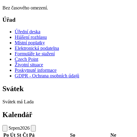
Bez časového omezení.
Úřad
Úřední deska
Hlášení rozhlasu
Místní poplatky
Elektronická podatelna
Formuláře ke stažení
Czech Point
Životní situace
Poskytnuté informace
GDPR - Ochrana osobních údajů
Svátek
Svátek má
Lada
Kalendář
Srpen
2026
Po
Út
St
Čt
Pá
So
Ne