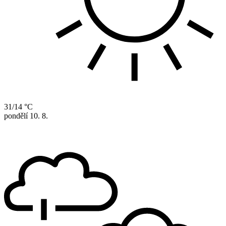
31/14 °C
pondělí
10. 8.