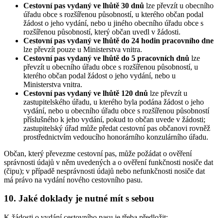
Cestovní pas vydaný ve lhůtě 30 dnů
lze převzít u obecního
úřadu obce s rozšířenou působností, u kterého občan podal
žádost o jeho vydání, nebo u jiného obecního úřadu obce s
rozšířenou působností, který občan uvedl v žádosti.
Cestovní pas vydaný ve lhůtě do 24 hodin pracovního dne
lze převzít pouze u Ministerstva vnitra.
Cestovní pas vydaný ve lhůtě do 5 pracovních dnů
lze
převzít u obecního úřadu obce s rozšířenou působností, u
kterého občan podal žádost o jeho vydání, nebo u
Ministerstva vnitra.
Cestovní pas vydaný ve lhůtě 120 dnů
lze převzít u
zastupitelského úřadu, u kterého byla podána žádost o jeho
vydání, nebo u obecního úřadu obce s rozšířenou působností
příslušného k jeho vydání, pokud to občan uvede v žádosti;
zastupitelský úřad může předat cestovní pas občanovi rovněž
prostřednictvím vedoucího honorárního konzulárního úřadu.
Občan, který převezme cestovní pas, může požádat o ověření
správnosti údajů v něm uvedených a o ověření funkčnosti nosiče dat
(čipu); v případě nesprávnosti údajů nebo nefunkčnosti nosiče dat
má právo na vydání nového cestovního pasu.
10. Jaké doklady je nutné mít s sebou
K žádosti o vydání cestovního pasu je třeba předložit: