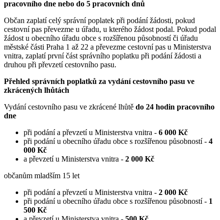
pracovního dne nebo do 5 pracovních dnů
Občan zaplatí celý správní poplatek při podání žádosti, pokud
cestovní pas převezme u úřadu, u kterého žádost podal. Pokud podal
žádost u obecního úřadu obce s rozšířenou působností či úřadu
městské části Praha 1 až 22 a převezme cestovní pas u Ministerstva
vnitra, zaplatí první část správního poplatku při podání žádosti a
druhou při převzetí cestovního pasu.
Přehled správních poplatků za vydání cestovního pasu ve
zkrácených lhůtách
Vydání cestovního pasu ve zkrácené lhůtě
do 24 hodin pracovního
dne
při podání a převzetí u Ministerstva vnitra -
6 000 Kč
při podání u obecního úřadu obce s rozšířenou působností -
4
000 Kč
a převzetí u Ministerstva vnitra -
2 000 Kč
občanům mladším 15 let
při podání a převzetí u Ministerstva vnitra -
2 000 Kč
při podání u obecního úřadu obce s rozšířenou působností -
1
500 Kč
a převzetí u Ministerstva vnitra -
500 Kč