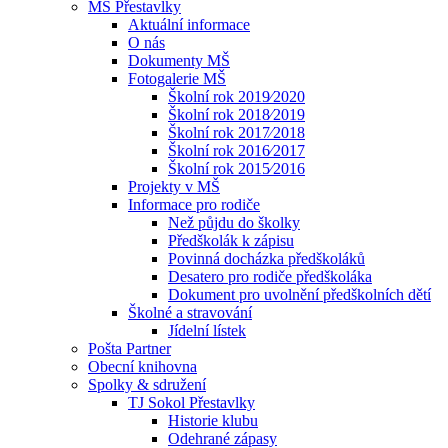
MŠ Přestavlky
Aktuální informace
O nás
Dokumenty MŠ
Fotogalerie MŠ
Školní rok 2019⁄2020
Školní rok 2018⁄2019
Školní rok 2017⁄2018
Školní rok 2016⁄2017
Školní rok 2015⁄2016
Projekty v MŠ
Informace pro rodiče
Než půjdu do školky
Předškolák k zápisu
Povinná docházka předškoláků
Desatero pro rodiče předškoláka
Dokument pro uvolnění předškolních dětí
Školné a stravování
Jídelní lístek
Pošta Partner
Obecní knihovna
Spolky & sdružení
TJ Sokol Přestavlky
Historie klubu
Odehrané zápasy