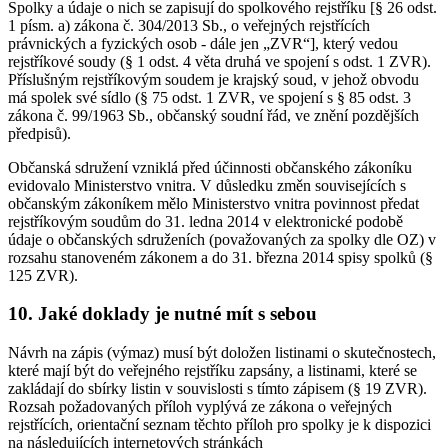
Spolky a údaje o nich se zapisují do spolkového rejstříku [§ 26 odst.
1 písm. a) zákona č. 304/2013 Sb., o veřejných rejstřících
právnických a fyzických osob - dále jen „ZVR“], který vedou
rejstříkové soudy (§ 1 odst. 4 věta druhá ve spojení s odst. 1 ZVR).
Příslušným rejstříkovým soudem je krajský soud, v jehož obvodu
má spolek své sídlo (§ 75 odst. 1 ZVR, ve spojení s § 85 odst. 3
zákona č. 99/1963 Sb., občanský soudní řád, ve znění pozdějších
předpisů).
Občanská sdružení vzniklá před účinnosti občanského zákoníku
evidovalo Ministerstvo vnitra. V důsledku změn souvisejících s
občanským zákoníkem mělo Ministerstvo vnitra povinnost předat
rejstříkovým soudům do 31. ledna 2014 v elektronické podobě
údaje o občanských sdruženích (považovaných za spolky dle OZ) v
rozsahu stanoveném zákonem a do 31. března 2014 spisy spolků (§
125 ZVR).
10. Jaké doklady je nutné mít s sebou
Návrh na zápis (výmaz) musí být doložen listinami o skutečnostech,
které mají být do veřejného rejstříku zapsány, a listinami, které se
zakládají do sbírky listin v souvislosti s tímto zápisem (§ 19 ZVR).
Rozsah požadovaných příloh vyplývá ze zákona o veřejných
rejstřících, orientační seznam těchto příloh pro spolky je k dispozici
na následujících internetových stránkách