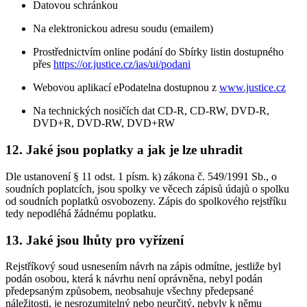
Datovou schránkou
Na elektronickou adresu soudu (emailem)
Prostřednictvím online podání do Sbírky listin dostupného
přes
https://or.justice.cz/ias/ui/podani
Webovou aplikací ePodatelna dostupnou z
www.justice.cz
Na technických nosičích dat CD-R, CD-RW, DVD-R,
DVD+R, DVD-RW, DVD+RW
12. Jaké jsou poplatky a jak je lze uhradit
Dle ustanovení § 11 odst. 1 písm. k) zákona č. 549/1991 Sb., o
soudních poplatcích, jsou spolky ve věcech zápisů údajů o spolku
od soudních poplatků osvobozeny. Zápis do spolkového rejstříku
tedy nepodléhá žádnému poplatku.
13. Jaké jsou lhůty pro vyřízení
Rejstříkový soud usnesením návrh na zápis odmítne, jestliže byl
podán osobou, která k návrhu není oprávněna, nebyl podán
předepsaným způsobem, neobsahuje všechny předepsané
náležitosti, je nesrozumitelný nebo neurčitý, nebyly k němu