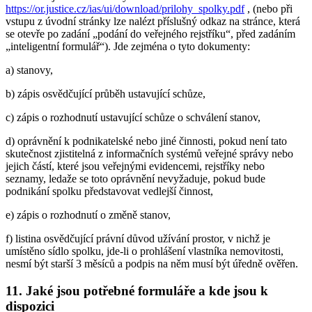
https://or.justice.cz/ias/ui/download/prilohy_spolky.pdf
, (nebo při
vstupu z úvodní stránky lze nalézt příslušný odkaz na stránce, která
se otevře po zadání „podání do veřejného rejstříku“, před zadáním
„inteligentní formulář“). Jde zejména o tyto dokumenty:
a) stanovy,
b) zápis osvědčující průběh ustavující schůze,
c) zápis o rozhodnutí ustavující schůze o schválení stanov,
d) oprávnění k podnikatelské nebo jiné činnosti, pokud není tato
skutečnost zjistitelná z informačních systémů veřejné správy nebo
jejich částí, které jsou veřejnými evidencemi, rejstříky nebo
seznamy, ledaže se toto oprávnění nevyžaduje, pokud bude
podnikání spolku představovat vedlejší činnost,
e) zápis o rozhodnutí o změně stanov,
f) listina osvědčující právní důvod užívání prostor, v nichž je
umístěno sídlo spolku, jde-li o prohlášení vlastníka nemovitosti,
nesmí být starší 3 měsíců a podpis na něm musí být úředně ověřen.
11. Jaké jsou potřebné formuláře a kde jsou k
dispozici