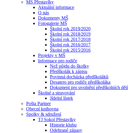
MŠ Přestavlky
Aktuální informace
O nás
Dokumenty MŠ
Fotogalerie MŠ
Školní rok 2019⁄2020
Školní rok 2018⁄2019
Školní rok 2017⁄2018
Školní rok 2016⁄2017
Školní rok 2015⁄2016
Projekty v MŠ
Informace pro rodiče
Než půjdu do školky
Předškolák k zápisu
Povinná docházka předškoláků
Desatero pro rodiče předškoláka
Dokument pro uvolnění předškolních dětí
Školné a stravování
Jídelní lístek
Pošta Partner
Obecní knihovna
Spolky & sdružení
TJ Sokol Přestavlky
Historie klubu
Odehrané zápasy