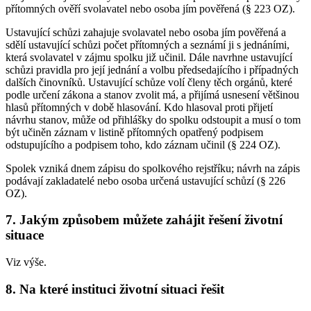
přítomných ověří svolavatel nebo osoba jím pověřená (§ 223 OZ).
Ustavující schůzi zahajuje svolavatel nebo osoba jím pověřená a
sdělí ustavující schůzi počet přítomných a seznámí ji s jednáními,
která svolavatel v zájmu spolku již učinil. Dále navrhne ustavující
schůzi pravidla pro její jednání a volbu předsedajícího i případných
dalších činovníků. Ustavující schůze volí členy těch orgánů, které
podle určení zákona a stanov zvolit má, a přijímá usnesení většinou
hlasů přítomných v době hlasování. Kdo hlasoval proti přijetí
návrhu stanov, může od přihlášky do spolku odstoupit a musí o tom
být učiněn záznam v listině přítomných opatřený podpisem
odstupujícího a podpisem toho, kdo záznam učinil (§ 224 OZ).
Spolek vzniká dnem zápisu do spolkového rejstříku; návrh na zápis
podávají zakladatelé nebo osoba určená ustavující schůzí (§ 226
OZ).
7. Jakým způsobem můžete zahájit řešení životní
situace
Viz výše.
8. Na které instituci životní situaci řešit