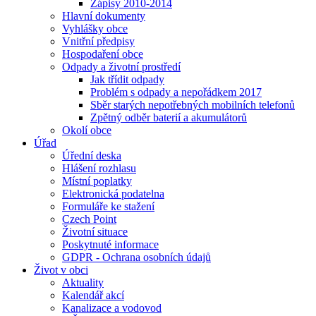
Zápisy 2010-2014
Hlavní dokumenty
Vyhlášky obce
Vnitřní předpisy
Hospodaření obce
Odpady a životní prostředí
Jak třídit odpady
Problém s odpady a nepořádkem 2017
Sběr starých nepotřebných mobilních telefonů
Zpětný odběr baterií a akumulátorů
Okolí obce
Úřad
Úřední deska
Hlášení rozhlasu
Místní poplatky
Elektronická podatelna
Formuláře ke stažení
Czech Point
Životní situace
Poskytnuté informace
GDPR - Ochrana osobních údajů
Život v obci
Aktuality
Kalendář akcí
Kanalizace a vodovod