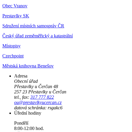
Obec Vranov
Prestavlky SK
Sdružení místních samospráv ČR
Český úřad zeměměřický a katastrální
Místopisy
Czechpoint
Městská knihovna Benešov
Adresa
Obecní úřad
Přestavlky u Čerčan 48
257 23 Přestavlky u Čerčan
tel., fax:
317 777 822
ou@prestavlkyucercan.cz
datová schránka: rsgakc6
Úřední hodiny
Pondělí
8:00-12:00 hod.