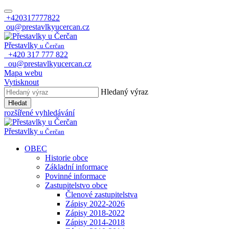
+420317777822
ou@prestavlkyucercan.cz
Přestavlky
u Čerčan
+420 317 777 822
ou@prestavlkyucercan.cz
Mapa webu
Vytisknout
Hledaný výraz
Hledat
rozšířené vyhledávání
Přestavlky
u Čerčan
OBEC
Historie obce
Základní informace
Povinné informace
Zastupitelstvo obce
Členové zastupitelstva
Zápisy 2022-2026
Zápisy 2018-2022
Zápisy 2014-2018