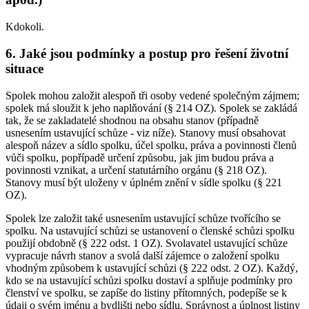
Kdokoli.
6. Jaké jsou podmínky a postup pro řešení životní
situace
Spolek mohou založit alespoň tři osoby vedené společným zájmem;
spolek má sloužit k jeho naplňování (§ 214 OZ). Spolek se zakládá
tak, že se zakladatelé shodnou na obsahu stanov (případně
usnesením ustavující schůze - viz níže). Stanovy musí obsahovat
alespoň název a sídlo spolku, účel spolku, práva a povinnosti členů
vůči spolku, popřípadě určení způsobu, jak jim budou práva a
povinnosti vznikat, a určení statutárního orgánu (§ 218 OZ).
Stanovy musí být uloženy v úplném znění v sídle spolku (§ 221
OZ).
Spolek lze založit také usnesením ustavující schůze tvořícího se
spolku. Na ustavující schůzi se ustanovení o členské schůzi spolku
použijí obdobně (§ 222 odst. 1 OZ). Svolavatel ustavující schůze
vypracuje návrh stanov a svolá další zájemce o založení spolku
vhodným způsobem k ustavující schůzi (§ 222 odst. 2 OZ). Každý,
kdo se na ustavující schůzi spolku dostaví a splňuje podmínky pro
členství ve spolku, se zapíše do listiny přítomných, podepíše se k
údaji o svém jménu a bydlišti nebo sídlu. Správnost a úplnost listiny