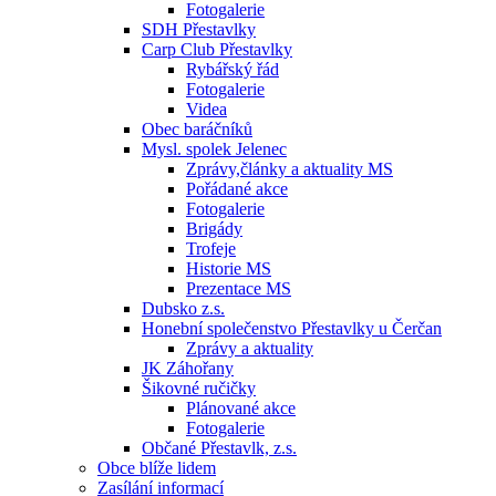
Fotogalerie
SDH Přestavlky
Carp Club Přestavlky
Rybářský řád
Fotogalerie
Videa
Obec baráčníků
Mysl. spolek Jelenec
Zprávy,články a aktuality MS
Pořádané akce
Fotogalerie
Brigády
Trofeje
Historie MS
Prezentace MS
Dubsko z.s.
Honební společenstvo Přestavlky u Čerčan
Zprávy a aktuality
JK Záhořany
Šikovné ručičky
Plánované akce
Fotogalerie
Občané Přestavlk, z.s.
Obce blíže lidem
Zasílání informací