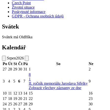
Czech Point
Životní situace
Poskytnuté informace
GDPR - Ochrana osobních údajů
Svátek
Svátek má
Oldřiška
Kalendář
Srpen
2026
Po
Út
St
Čt
Pá
So
Ne
27
28
29
30
31
1
2
8
1
3
4
5
6
7
9
II. ročník memoriálu Jaroslava Střelky
Zobrazit všechny záznamy ze dne
10
11
12
13
14
15
16
17
18
19
20
21
22
23
24
25
26
27
28
29
30
31
1
2
3
4
5
6