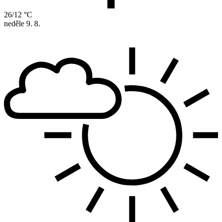
26/12 °C
neděle
9. 8.