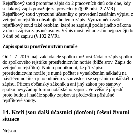
Rejstříkový soud promítne zápis do 2 pracovních dnů ode dne, kdy
se takový zápis považuje za provedený (§ 98 odst. 2 ZVR).
Rejstříkový soud vyrozumí účastníky o provedení zasláním výpisu z
veřejného rejstříku obsahujícího tento zápis. Vyrozumění zašle
rejstříkový soud také osobám, které se zapisují podle jiného zákona
v rámci zápisu zapsané osoby. Výpis musí být odeslán nejpozději do
3 dnů od zápisu (§ 102 ZVR).
Zápis spolku prostřednictvím notáře
Od 1. 7. 2015 mají zakladatelé spolku možnost žádat o zápis spolku
do spolkového rejstříku prostřednictvím notáře (blíže srov. Zápis do
veřejného rejstříku). Nutno podotknout, že při zápisu
prostřednictvím notáře je nutné počítat s vynaložením nákladů na
návštěvu notáře a jeho odměnu v souvislosti se sepsáním notářského
zápisu. Přitom občanský zákoník a ani jiný zákon pro stanovy
spolku nevyžadují formu notářského zápisu. Ve většině případů
proto budou i nadále spolky zapisovat především příslušné
rejstříkové soudy.
14. Kteří jsou další účastníci (dotčení) řešení životní
situace
Nejsou.