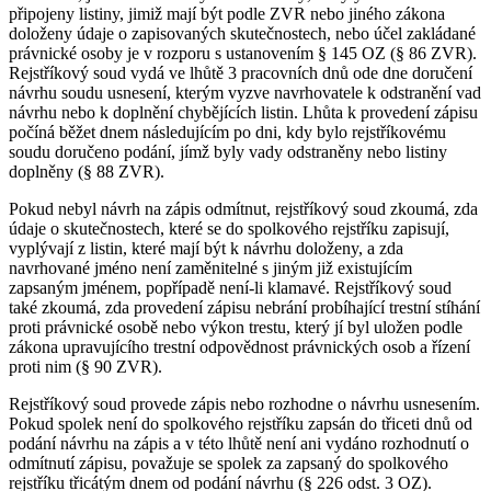
připojeny listiny, jimiž mají být podle ZVR nebo jiného zákona
doloženy údaje o zapisovaných skutečnostech, nebo účel zakládané
právnické osoby je v rozporu s ustanovením § 145 OZ (§ 86 ZVR).
Rejstříkový soud vydá ve lhůtě 3 pracovních dnů ode dne doručení
návrhu soudu usnesení, kterým vyzve navrhovatele k odstranění vad
návrhu nebo k doplnění chybějících listin. Lhůta k provedení zápisu
počíná běžet dnem následujícím po dni, kdy bylo rejstříkovému
soudu doručeno podání, jímž byly vady odstraněny nebo listiny
doplněny (§ 88 ZVR).
Pokud nebyl návrh na zápis odmítnut, rejstříkový soud zkoumá, zda
údaje o skutečnostech, které se do spolkového rejstříku zapisují,
vyplývají z listin, které mají být k návrhu doloženy, a zda
navrhované jméno není zaměnitelné s jiným již existujícím
zapsaným jménem, popřípadě není-li klamavé. Rejstříkový soud
také zkoumá, zda provedení zápisu nebrání probíhající trestní stíhání
proti právnické osobě nebo výkon trestu, který jí byl uložen podle
zákona upravujícího trestní odpovědnost právnických osob a řízení
proti nim (§ 90 ZVR).
Rejstříkový soud provede zápis nebo rozhodne o návrhu usnesením.
Pokud spolek není do spolkového rejstříku zapsán do třiceti dnů od
podání návrhu na zápis a v této lhůtě není ani vydáno rozhodnutí o
odmítnutí zápisu, považuje se spolek za zapsaný do spolkového
rejstříku třicátým dnem od podání návrhu (§ 226 odst. 3 OZ).