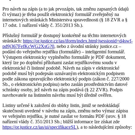
Pro návrh na zápis (a to jak prvozápis, tak změnu zapsaných údajů
či výmaz) je třeba použít elektronický formulář zveřejněný na
internetových stránkách Ministerstva spravedlnosti (§ 18 ZVR a §
17 odst. 1 nařízení vlády č. 351/2013 Sb.).
Příslušný formulář je dostupný konkrétně na těchto internetových
stránkách:
https://or.justice.cz/ias/iform/index.html;jsessionid=d4swf-
pd9j367FefKcWG2XsG?0
, nebo z úvodní stránky justice.cz –
podání do veřejného rejstříku (formuláře) – inteligentní formulář.
Výstupem elektronicky vyplněného formuláře je PDF dokument,
který lze po doplnění přílohami zaslat rejstříkovému soudu v
elektronické či listinné podobě. Návrh na zápis v elektronické
podobě musí být podepsán uznávaným elektronickým podpisem
podle zákona upravujícího elektronický podpis (zákon č. 227/2000
Sb., o elektronickém podpisu) nebo zaslán prostřednictvím datové
schránky osoby, jež návrh na zápis podává (§ 22 ZVR). Podpis
navrhovatele na listinném návrhu musí být úředně ověřen.
Listiny určené k založení do sbírky listin, jimiž se nedokládají
skutečnosti uvedené v návrhu na zápis, změnu nebo výmaz zápisu
ve veřejném rejstříku, je nutné zasílat ve formátu PDF (srov. § 18
nařízení vlády č. 351/2013 Sb.; bližší informace lze získat zde
https://or.justice.cz/ias/ui/specifikaceSL
), a to následujícími způsoby: