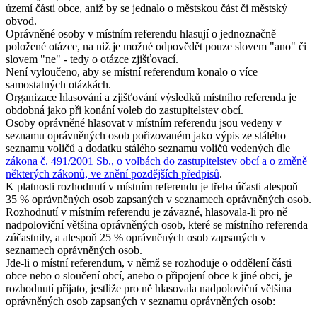
území části obce, aniž by se jednalo o městskou část či městský
obvod.
Oprávněné osoby v místním referendu hlasují o jednoznačně
položené otázce, na niž je možné odpovědět pouze slovem "ano" či
slovem "ne" - tedy o otázce zjišťovací.
Není vyloučeno, aby se místní referendum konalo o více
samostatných otázkách.
Organizace hlasování a zjišťování výsledků místního referenda je
obdobná jako při konání voleb do zastupitelstev obcí.
Osoby oprávněné hlasovat v místním referendu jsou vedeny v
seznamu oprávněných osob pořizovaném jako výpis ze stálého
seznamu voličů a dodatku stálého seznamu voličů vedených dle
zákona č. 491/2001 Sb., o volbách do zastupitelstev obcí a o změně
některých zákonů, ve znění pozdějších předpisů
.
K platnosti rozhodnutí v místním referendu je třeba účasti alespoň
35 % oprávněných osob zapsaných v seznamech oprávněných osob.
Rozhodnutí v místním referendu je závazné, hlasovala-li pro ně
nadpoloviční většina oprávněných osob, které se místního referenda
zúčastnily, a alespoň 25 % oprávněných osob zapsaných v
seznamech oprávněných osob.
Jde-li o místní referendum, v němž se rozhoduje o oddělení části
obce nebo o sloučení obcí, anebo o připojení obce k jiné obci, je
rozhodnutí přijato, jestliže pro ně hlasovala nadpoloviční většina
oprávněných osob zapsaných v seznamu oprávněných osob: