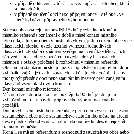
v případě oddělení - v té části obce, popř. částech obce, která
se má oddělit,
v případě sloučení obcí nebo připojení obce - v té obci, ve
které byl návrh přípravného výboru podán.
Starosta obce zveřejní nejpozději 15 dnů přede dnem konání
místního referenda oznámení o době a místě konání místního
referenda, a to způsobem v místě obvyklým; je-li na území obce více
hlasovacích okrsků, uvede územní vymezení jednotlivých
hlasovacích okrsků a oznámení zveřejní na území každého z nich;
zároveň starosta obce v oznámení uvede adresy hlasovacích
místností a otázky položené k rozhodnutí v místním referendu.
Obec nebo statutární město, jehož zastupitelstvo místní referendum
vyhlásilo, zajišťuje tisk hlasovacích lístků a jejich dodání tak, aby
mohly být předány obcí nebo statutárním městem před zahájením
hlasování všem okrskovým komisím.
Den konání místního referenda
Místní referendum se koná nejpozději do 90 dnů po dni jeho
vyhlášení, není-li v návrhu přípravného výboru uvedena doba
pozdější.
Dnem vyhlášení místního referenda je první den vyvěšení usnesení
zastupitelstva obce nebo zastupitelstva statutárního města na úřední
desce příslušného obecního úřadu nebo na úřední desce magistrátu
statutárního města.
Koná-li se místní referendum z rozhodnutí zastupitelstva obce nebo