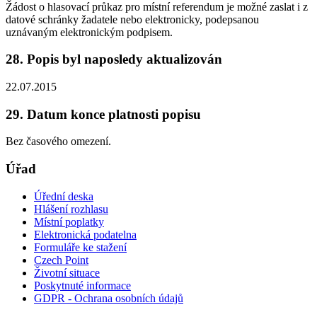
Žádost o hlasovací průkaz pro místní referendum je možné zaslat i z
datové schránky žadatele nebo elektronicky, podepsanou
uznávaným elektronickým podpisem.
28. Popis byl naposledy aktualizován
22.07.2015
29. Datum konce platnosti popisu
Bez časového omezení.
Úřad
Úřední deska
Hlášení rozhlasu
Místní poplatky
Elektronická podatelna
Formuláře ke stažení
Czech Point
Životní situace
Poskytnuté informace
GDPR - Ochrana osobních údajů