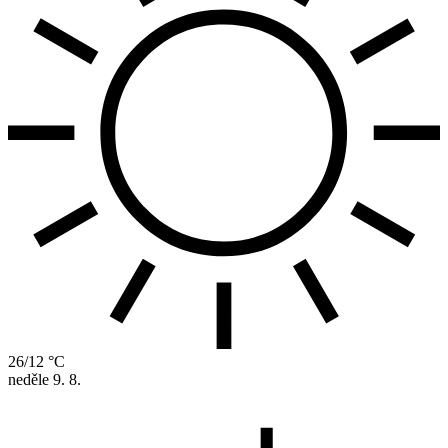
26/12 °C
neděle
9. 8.