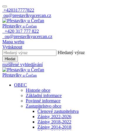
+420317777822
ou@prestavlkyucercan.cz
Přestavlky
u Čerčan
+420 317 777 822
ou@prestavlkyucercan.cz
Mapa webu
Vytisknout
Hledaný výraz
Hledat
rozšířené vyhledávání
Přestavlky
u Čerčan
OBEC
Historie obce
Základní informace
Povinné informace
Zastupitelstvo obce
Členové zastupitelstva
Zápisy 2022-2026
Zápisy 2018-2022
Zápisy 2014-2018