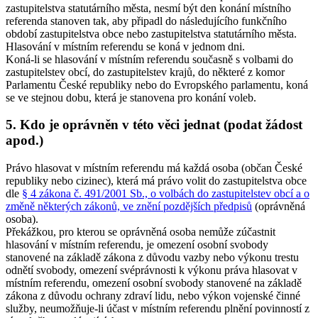
zastupitelstva statutárního města, nesmí být den konání místního
referenda stanoven tak, aby připadl do následujícího funkčního
období zastupitelstva obce nebo zastupitelstva statutárního města
.
Hlasování v místním referendu se koná v jednom dni.
Koná-li se hlasování v místním referendu současně s volbami do
zastupitelstev obcí, do zastupitelstev krajů, do některé z komor
Parlamentu České republiky nebo do Evropského parlamentu, koná
se ve stejnou dobu, která je stanovena pro konání voleb.
5. Kdo je oprávněn v této věci jednat (podat žádost
apod.)
Právo hlasovat v místním referendu má každá osoba (občan České
republiky nebo cizinec), která má právo volit do zastupitelstva obce
dle
§ 4 zákona č. 491/2001 Sb., o volbách do zastupitelstev obcí a o
změně některých zákonů, ve znění pozdějších předpisů
(oprávněná
osoba).
Překážkou, pro kterou se oprávněná osoba nemůže zúčastnit
hlasování v místním referendu, je omezení osobní svobody
stanovené na základě zákona z důvodu vazby nebo výkonu trestu
odnětí svobody, omezení svéprávnosti k výkonu práva hlasovat v
místním referendu, omezení osobní svobody stanovené na základě
zákona z důvodu ochrany zdraví lidu, nebo výkon vojenské činné
služby, neumožňuje-li účast v místním referendu plnění povinností z