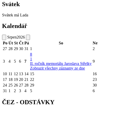
Svátek
Svátek má
Lada
Kalendář
Srpen
2026
Po
Út
St
Čt
Pá
So
Ne
27
28
29
30
31
1
2
8
1
3
4
5
6
7
9
II. ročník memoriálu Jaroslava Střelky
Zobrazit všechny záznamy ze dne
10
11
12
13
14
15
16
17
18
19
20
21
22
23
24
25
26
27
28
29
30
31
1
2
3
4
5
6
ČEZ - ODSTÁVKY