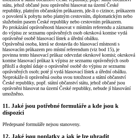
státu, jehož občané jsou oprávněni hlasovat na území České
republiky, platným občanským průkazem, jde-li o cizince, průkazem
o povolení k pobytu nebo platným cestovním, diplomatickým nebo
služebním pasem České republiky nebo cestovním průkazem.
Po prokázání oprávněnosti hlasovat v místním referendu a záznamu
do výpisu ze seznamu oprávněných osob okrsková komise vydá
oprávněné osobě hlasovací lístek a úřední obálku.
Oprávněná osoba, která se dostavila do hlasovací místnosti s
hlasovacím průkazem pro místní referendum (viz bod 15), je
povinna tento hlasovací průkaz odevzdat okrskové komisi; okrsková
komise hlasovací průkaz k výpisu ze seznamu oprávněných osob
přiloží a doplní údaje o oprávněné osobě do výpisu ze seznamu
oprávněných osob; poté jí vydá hlasovací lístek a úřední obálku.
Neprokáže-li oprávněná osoba svou totožnost a státní občanství
České republiky, popř. státní občanství státu, jehož občané jsou
oprávněni hlasovat na území České republiky, nebude jí hlasování
umožněno.
11. Jaké jsou potřebné formuláře a kde jsou k
dispozici
Předepsané formuláře nejsou stanoveny.
12. Jaké jsou poplatky a jak je lze uhradit