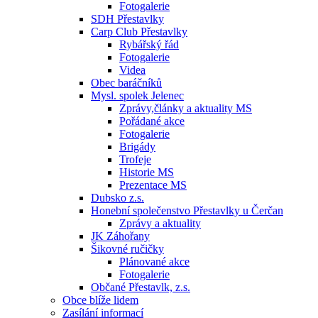
Fotogalerie
SDH Přestavlky
Carp Club Přestavlky
Rybářský řád
Fotogalerie
Videa
Obec baráčníků
Mysl. spolek Jelenec
Zprávy,články a aktuality MS
Pořádané akce
Fotogalerie
Brigády
Trofeje
Historie MS
Prezentace MS
Dubsko z.s.
Honební společenstvo Přestavlky u Čerčan
Zprávy a aktuality
JK Záhořany
Šikovné ručičky
Plánované akce
Fotogalerie
Občané Přestavlk, z.s.
Obce blíže lidem
Zasílání informací