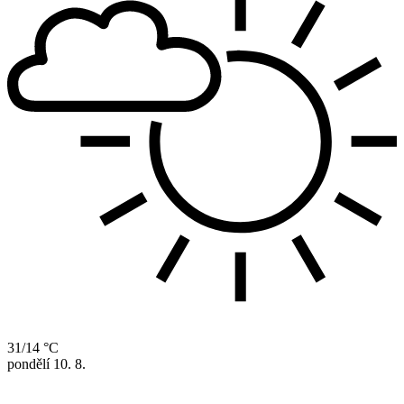
31/14 °C
pondělí
10. 8.