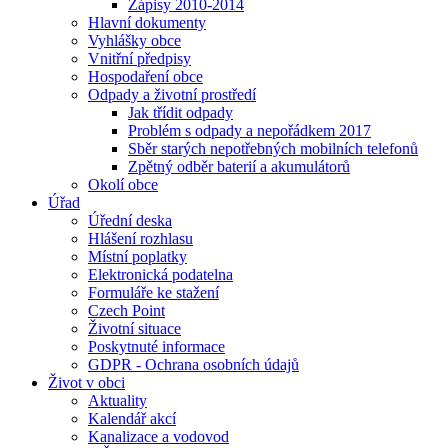
Zápisy 2010-2014
Hlavní dokumenty
Vyhlášky obce
Vnitřní předpisy
Hospodaření obce
Odpady a životní prostředí
Jak třídit odpady
Problém s odpady a nepořádkem 2017
Sběr starých nepotřebných mobilních telefonů
Zpětný odběr baterií a akumulátorů
Okolí obce
Úřad
Úřední deska
Hlášení rozhlasu
Místní poplatky
Elektronická podatelna
Formuláře ke stažení
Czech Point
Životní situace
Poskytnuté informace
GDPR - Ochrana osobních údajů
Život v obci
Aktuality
Kalendář akcí
Kanalizace a vodovod