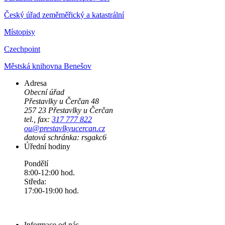
Český úřad zeměměřický a katastrální
Místopisy
Czechpoint
Městská knihovna Benešov
Adresa
Obecní úřad
Přestavlky u Čerčan 48
257 23 Přestavlky u Čerčan
tel., fax:
317 777 822
ou@prestavlkyucercan.cz
datová schránka: rsgakc6
Úřední hodiny
Pondělí
8:00-12:00 hod.
Středa:
17:00-19:00 hod.
Informace od nás