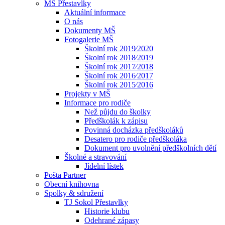
MŠ Přestavlky
Aktuální informace
O nás
Dokumenty MŠ
Fotogalerie MŠ
Školní rok 2019⁄2020
Školní rok 2018⁄2019
Školní rok 2017⁄2018
Školní rok 2016⁄2017
Školní rok 2015⁄2016
Projekty v MŠ
Informace pro rodiče
Než půjdu do školky
Předškolák k zápisu
Povinná docházka předškoláků
Desatero pro rodiče předškoláka
Dokument pro uvolnění předškolních dětí
Školné a stravování
Jídelní lístek
Pošta Partner
Obecní knihovna
Spolky & sdružení
TJ Sokol Přestavlky
Historie klubu
Odehrané zápasy