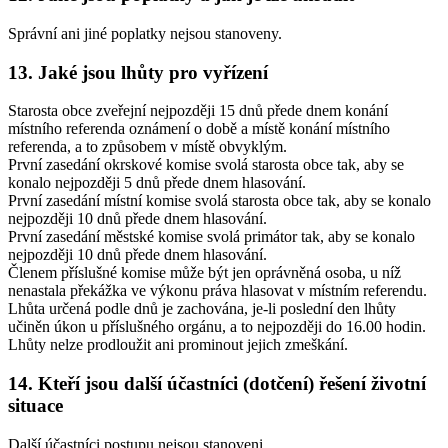
Správní ani jiné poplatky nejsou stanoveny.
13. Jaké jsou lhůty pro vyřízení
Starosta obce zveřejní nejpozději 15 dnů přede dnem konání
místního referenda oznámení o době a místě konání místního
referenda, a to způsobem v místě obvyklým.
První zasedání okrskové komise svolá starosta obce tak, aby se
konalo nejpozději 5 dnů přede dnem hlasování.
První zasedání místní komise svolá starosta obce tak, aby se konalo
nejpozději 10 dnů přede dnem hlasování.
První zasedání městské komise svolá primátor tak, aby se konalo
nejpozději 10 dnů přede dnem hlasování.
Členem příslušné komise může být jen oprávněná osoba, u níž
nenastala překážka ve výkonu práva hlasovat v místním referendu.
Lhůta určená podle dnů je zachována, je-li poslední den lhůty
učiněn úkon u příslušného orgánu, a to nejpozději do 16.00 hodin.
Lhůty nelze prodloužit ani prominout jejich zmeškání.
14. Kteří jsou další účastníci (dotčení) řešení životní
situace
Další účastníci postupu nejsou stanoveni.