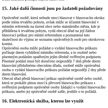
15. Jaké další činnosti jsou po žadateli požadovány
Oprávněné osobě, která nebude moci hlasovat v hlasovacím okrsku
podle místa trvalého pobytu, avšak může se účastnit hlasování v
místním referendu na území obce nebo statutárního města, kde je
přihlášena k trvalému pobytu, vydá obecní úřad na její žádost
hlasovací průkaz pro místní referendum a poznamená tuto
skutečnost do výpisu ze seznamu oprávněných osob pro okrskovou
komisi.
Oprávněná osoba může požádat o vydání hlasovacího průkazu
počínaje dnem vyhlášení místního referenda, a to osobně nebo
písemným podáním opatřeným jejím úředně ověřeným podpisem.
Písemné podání musí být doručeno nejpozději 7 dnů přede dnem
hlasování příslušnému obecnímu úřadu, osobně může oprávněná
osoba o vydání hlasovacího průkazu požádat nejpozději 2 dny přede
dnem hlasování.
Obecní úřad předá hlasovací průkaz oprávněné osobě nebo osobě,
která se prokáže plnou mocí k převzetí hlasovacího průkazu s
ověřeným podpisem oprávněné osoby žádající o vydání hlasovacího
průkazu, anebo jej oprávněné osobě zašle, jestliže o to požádá.
16. Elektronická služba, kterou lze využít