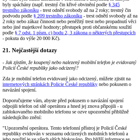
byly spáchány (např. trestný čin křivé obvinění podle
§ 345
trestního zákoníku
- trest odnětí svobody až na 2 roky; trestný čin
podvodu podle
§ 209 trestního zákoníku
- trest odnětí svobody až na
2 roky nebo zákaz činnosti nebo peněžitý trest nebo propadnutí věci
nebo jiné majetkové hodnoty; přestupek proti občanskému soužití
podle
§ 7 odst. 1 písm. c) bodu 2, 3 zákona o některých přestupcích
- pokuta do výše 20 000 Kč).
21. Nejčastější dotazy
- Jak zjistím, že koupený nebo nalezený mobilní telefon je evidovaný
Policií České republiky jako odcizený?
Zda je mobilní telefon evidovaný jako odcizený, můžete zjistit na
internetových stránkách Policie České republiky
nebo pokusem o
navázání spojení.
Doporučujeme vám, abyste před pokusem o navázání spojení
odpojili telefon od sítě operátora a hned jej znova připojili - u
zablokovaného mobilního telefonu se ozve upozornění přibližně
následujícího znění:
"Upozornění operátora. Tento telefonní přístroj je Policií České
republiky evidován v seznamu odcizených mobilních telefonů a
jeho použití je ve všech sítích blokováno. Pro bližší informace se