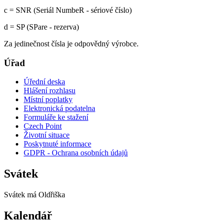
c = SNR (Seriál NumbeR - sériové číslo)
d = SP (SPare - rezerva)
Za jedinečnost čísla je odpovědný výrobce.
Úřad
Úřední deska
Hlášení rozhlasu
Místní poplatky
Elektronická podatelna
Formuláře ke stažení
Czech Point
Životní situace
Poskytnuté informace
GDPR - Ochrana osobních údajů
Svátek
Svátek má
Oldřiška
Kalendář