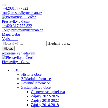
+420317777822
ou@prestavlkyucercan.cz
Přestavlky
u Čerčan
+420 317 777 822
ou@prestavlkyucercan.cz
Mapa webu
Vytisknout
Hledaný výraz
Hledat
rozšířené vyhledávání
Přestavlky
u Čerčan
OBEC
Historie obce
Základní informace
Povinné informace
Zastupitelstvo obce
Členové zastupitelstva
Zápisy 2022-2026
Zápisy 2018-2022
Zápisy 2014-2018