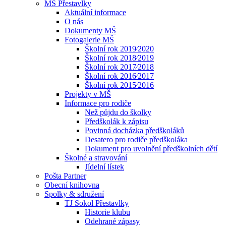
MŠ Přestavlky
Aktuální informace
O nás
Dokumenty MŠ
Fotogalerie MŠ
Školní rok 2019⁄2020
Školní rok 2018⁄2019
Školní rok 2017⁄2018
Školní rok 2016⁄2017
Školní rok 2015⁄2016
Projekty v MŠ
Informace pro rodiče
Než půjdu do školky
Předškolák k zápisu
Povinná docházka předškoláků
Desatero pro rodiče předškoláka
Dokument pro uvolnění předškolních dětí
Školné a stravování
Jídelní lístek
Pošta Partner
Obecní knihovna
Spolky & sdružení
TJ Sokol Přestavlky
Historie klubu
Odehrané zápasy