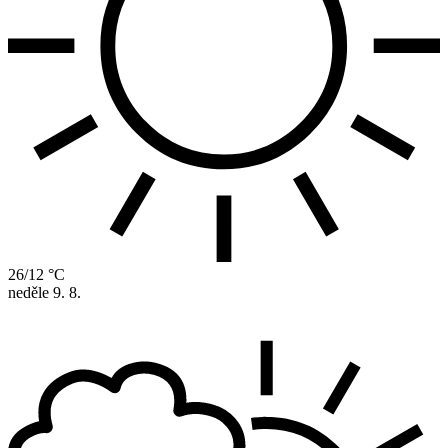
26/12 °C
neděle
9. 8.