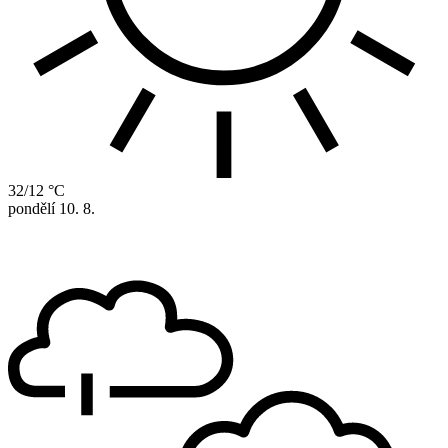
32/12 °C
pondělí
10. 8.