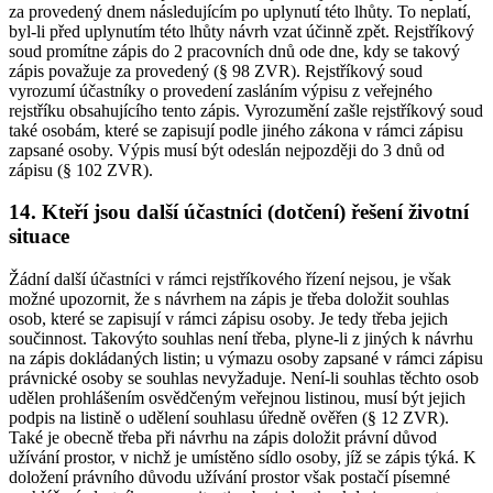
za provedený dnem následujícím po uplynutí této lhůty. To neplatí,
byl-li před uplynutím této lhůty návrh vzat účinně zpět. Rejstříkový
soud promítne zápis do 2 pracovních dnů ode dne, kdy se takový
zápis považuje za provedený (§ 98 ZVR). Rejstříkový soud
vyrozumí účastníky o provedení zasláním výpisu z veřejného
rejstříku obsahujícího tento zápis. Vyrozumění zašle rejstříkový soud
také osobám, které se zapisují podle jiného zákona v rámci zápisu
zapsané osoby. Výpis musí být odeslán nejpozději do 3 dnů od
zápisu (§ 102 ZVR).
14. Kteří jsou další účastníci (dotčení) řešení životní
situace
Žádní další účastníci v rámci rejstříkového řízení nejsou, je však
možné upozornit, že s návrhem na zápis je třeba doložit souhlas
osob, které se zapisují v rámci zápisu osoby. Je tedy třeba jejich
součinnost. Takovýto souhlas není třeba, plyne-li z jiných k návrhu
na zápis dokládaných listin; u výmazu osoby zapsané v rámci zápisu
právnické osoby se souhlas nevyžaduje. Není-li souhlas těchto osob
udělen prohlášením osvědčeným veřejnou listinou, musí být jejich
podpis na listině o udělení souhlasu úředně ověřen (§ 12 ZVR).
Také je obecně třeba při návrhu na zápis doložit právní důvod
užívání prostor, v nichž je umístěno sídlo osoby, jíž se zápis týká. K
doložení právního důvodu užívání prostor však postačí písemné