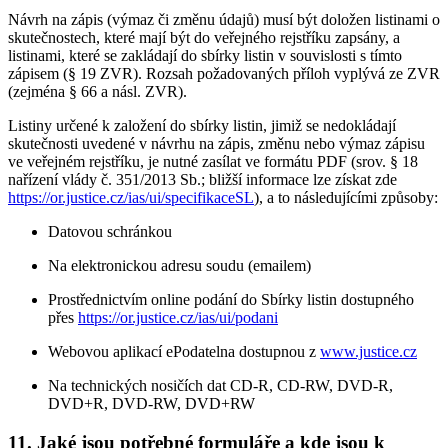
Návrh na zápis (výmaz či změnu údajů) musí být doložen listinami o
skutečnostech, které mají být do veřejného rejstříku zapsány, a
listinami, které se zakládají do sbírky listin v souvislosti s tímto
zápisem (§ 19 ZVR). Rozsah požadovaných příloh vyplývá ze ZVR
(zejména § 66 a násl. ZVR).
Listiny určené k založení do sbírky listin, jimiž se nedokládají
skutečnosti uvedené v návrhu na zápis, změnu nebo výmaz zápisu
ve veřejném rejstříku, je nutné zasílat ve formátu PDF (srov. § 18
nařízení vlády č. 351/2013 Sb.; bližší informace lze získat zde
https://or.justice.cz/ias/ui/specifikaceSL
), a to následujícími způsoby:
Datovou schránkou
Na elektronickou adresu soudu (emailem)
Prostřednictvím online podání do Sbírky listin dostupného
přes
https://or.justice.cz/ias/ui/podani
Webovou aplikací ePodatelna dostupnou z
www.justice.cz
Na technických nosičích dat CD-R, CD-RW, DVD-R,
DVD+R, DVD-RW, DVD+RW
11. Jaké jsou potřebné formuláře a kde jsou k