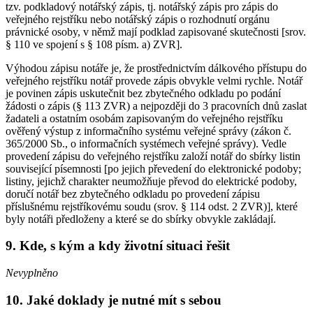
tzv. podkladový notářský zápis, tj. notářský zápis pro zápis do
veřejného rejstříku nebo notářský zápis o rozhodnutí orgánu
právnické osoby, v němž mají podklad zapisované skutečnosti [srov.
§ 110 ve spojení s § 108 písm. a) ZVR].
Výhodou zápisu notáře je, že prostřednictvím dálkového přístupu do
veřejného rejstříku notář provede zápis obvykle velmi rychle. Notář
je povinen zápis uskutečnit bez zbytečného odkladu po podání
žádosti o zápis (§ 113 ZVR) a nejpozději do 3 pracovních dnů zaslat
žadateli a ostatním osobám zapisovaným do veřejného rejstříku
ověřený výstup z informačního systému veřejné správy (zákon č.
365/2000 Sb., o informačních systémech veřejné správy). Vedle
provedení zápisu do veřejného rejstříku založí notář do sbírky listin
související písemnosti [po jejich převedení do elektronické podoby;
listiny, jejichž charakter neumožňuje převod do elektrické podoby,
doručí notář bez zbytečného odkladu po provedení zápisu
příslušnému rejstříkovému soudu (srov. § 114 odst. 2 ZVR)], které
byly notáři předloženy a které se do sbírky obvykle zakládají.
9. Kde, s kým a kdy životní situaci řešit
Nevyplněno
10. Jaké doklady je nutné mít s sebou