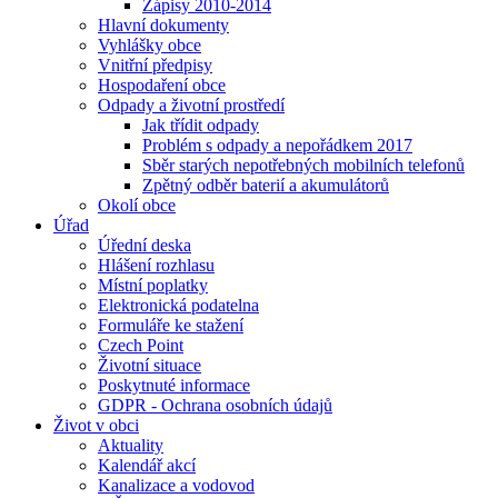
Zápisy 2010-2014
Hlavní dokumenty
Vyhlášky obce
Vnitřní předpisy
Hospodaření obce
Odpady a životní prostředí
Jak třídit odpady
Problém s odpady a nepořádkem 2017
Sběr starých nepotřebných mobilních telefonů
Zpětný odběr baterií a akumulátorů
Okolí obce
Úřad
Úřední deska
Hlášení rozhlasu
Místní poplatky
Elektronická podatelna
Formuláře ke stažení
Czech Point
Životní situace
Poskytnuté informace
GDPR - Ochrana osobních údajů
Život v obci
Aktuality
Kalendář akcí
Kanalizace a vodovod