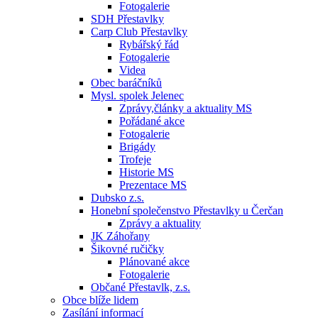
Fotogalerie
SDH Přestavlky
Carp Club Přestavlky
Rybářský řád
Fotogalerie
Videa
Obec baráčníků
Mysl. spolek Jelenec
Zprávy,články a aktuality MS
Pořádané akce
Fotogalerie
Brigády
Trofeje
Historie MS
Prezentace MS
Dubsko z.s.
Honební společenstvo Přestavlky u Čerčan
Zprávy a aktuality
JK Záhořany
Šikovné ručičky
Plánované akce
Fotogalerie
Občané Přestavlk, z.s.
Obce blíže lidem
Zasílání informací