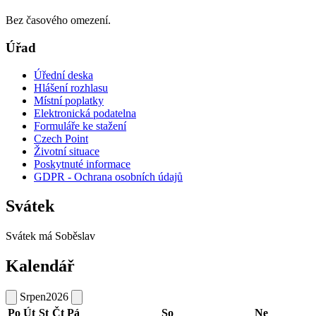
Bez časového omezení.
Úřad
Úřední deska
Hlášení rozhlasu
Místní poplatky
Elektronická podatelna
Formuláře ke stažení
Czech Point
Životní situace
Poskytnuté informace
GDPR - Ochrana osobních údajů
Svátek
Svátek má
Soběslav
Kalendář
Srpen
2026
Po
Út
St
Čt
Pá
So
Ne