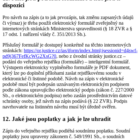
dispozici
Pro návrh na zápis (a to jak prvozápis, tak změnu zapsaných údajů
či výmaz) je třeba použít elektronický formulář zveřejněný na
internetových stránkách Ministerstva spravedlnosti (§ 18 ZVR a §
17 odst. 1 nařízení vlády č. 351/2013 Sb.).
Příslušný formulář je dostupný konkrétně na těchto internetových
stránkách:
https://or.justice.cz/ias/iform/index.html;jsessionid=d4swf-
pd9j367FefKcWG2XsG?0
, nebo z úvodní stránky justice.cz –
podání do veřejného rejstříku (formuláře) – inteligentní formulář.
Výstupem elektronicky vyplněného formuláře je PDF dokument,
který lze po doplnění přílohami zaslat rejstříkovému soudu v
elektronické či listinné podobě. Návrh na zápis v elektronické
podobě musí být podepsán uznávaným elektronickým podpisem
podle zákona upravujícího elektronický podpis (zákon č. 227/2000
Sb., o elektronickém podpisu) nebo zaslán prostřednictvím datové
schránky osoby, jež návrh na zápis podává (§ 22 ZVR). Podpis
navrhovatele na listinném návrhu musí být úředně ověřen.
12. Jaké jsou poplatky a jak je lze uhradit
Zápis do veřejného rejstříku podléhá soudnímu poplatku. Soudní
poplatky jsou upraveny zákonem č. 549/1991 Sb., o soudních