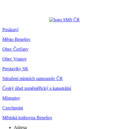
Posázaví
Město Benešov
Obec Čerčany
Obec Vranov
Prestavlky SK
Sdružení místních samospráv ČR
Český úřad zeměměřický a katastrální
Místopisy
Czechpoint
Městská knihovna Benešov
Adresa