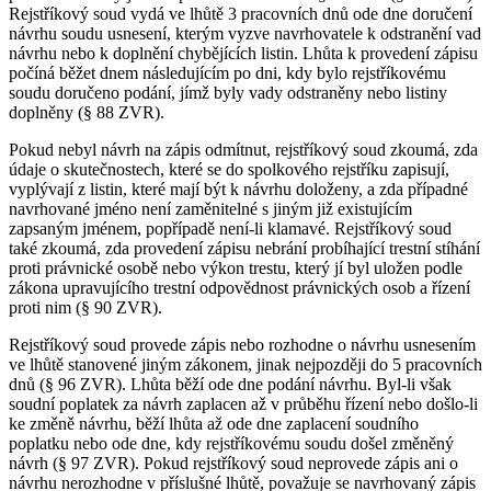
Rejstříkový soud vydá ve lhůtě 3 pracovních dnů ode dne doručení
návrhu soudu usnesení, kterým vyzve navrhovatele k odstranění vad
návrhu nebo k doplnění chybějících listin. Lhůta k provedení zápisu
počíná běžet dnem následujícím po dni, kdy bylo rejstříkovému
soudu doručeno podání, jímž byly vady odstraněny nebo listiny
doplněny (§ 88 ZVR).
Pokud nebyl návrh na zápis odmítnut, rejstříkový soud zkoumá, zda
údaje o skutečnostech, které se do spolkového rejstříku zapisují,
vyplývají z listin, které mají být k návrhu doloženy, a zda případné
navrhované jméno není zaměnitelné s jiným již existujícím
zapsaným jménem, popřípadě není-li klamavé. Rejstříkový soud
také zkoumá, zda provedení zápisu nebrání probíhající trestní stíhání
proti právnické osobě nebo výkon trestu, který jí byl uložen podle
zákona upravujícího trestní odpovědnost právnických osob a řízení
proti nim (§ 90 ZVR).
Rejstříkový soud provede zápis nebo rozhodne o návrhu usnesením
ve lhůtě stanovené jiným zákonem, jinak nejpozději do 5 pracovních
dnů (§ 96 ZVR). Lhůta běží ode dne podání návrhu. Byl-li však
soudní poplatek za návrh zaplacen až v průběhu řízení nebo došlo-li
ke změně návrhu, běží lhůta až ode dne zaplacení soudního
poplatku nebo ode dne, kdy rejstříkovému soudu došel změněný
návrh (§ 97 ZVR). Pokud rejstříkový soud neprovede zápis ani o
návrhu nerozhodne v příslušné lhůtě, považuje se navrhovaný zápis