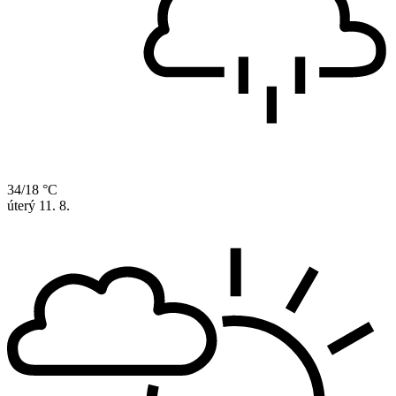
34/18 °C
úterý
11. 8.