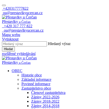
+420317777822
ou@prestavlkyucercan.cz
Přestavlky
u Čerčan
+420 317 777 822
ou@prestavlkyucercan.cz
Mapa webu
Vytisknout
Hledaný výraz
Hledat
rozšířené vyhledávání
Přestavlky
u Čerčan
OBEC
Historie obce
Základní informace
Povinné informace
Zastupitelstvo obce
Členové zastupitelstva
Zápisy 2022-2026
Zápisy 2018-2022
Zápisy 2014-2018