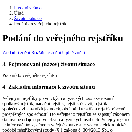
Úvodní stránka
Úřad
Životní situace
Podání do veřejného rejstříku
Podání do veřejného rejstříku
Základní znění
Rozšířené znění
Úplné znění
3. Pojmenování (název) životní situace
Podání do veřejného rejstříku
4. Základní informace k životní situaci
Veřejnými rejstříky právnických a fyzických osob se rozumí
spolkový rejstřík, nadační rejstřík, rejstřík ústavů, rejstřík
společenství vlastníků jednotek, obchodní rejstřík a rejstřík obecně
prospěšných společností. Do veřejného rejstříku se zapisují zákonem
stanovené údaje o právnických a fyzických osobách. Veřejný rejstřík
je informačním systémem veřejné správy a je veden v elektronické
podobě rejstříkovými soudy (§ 1 zákona č. 304/2013 Sb., o