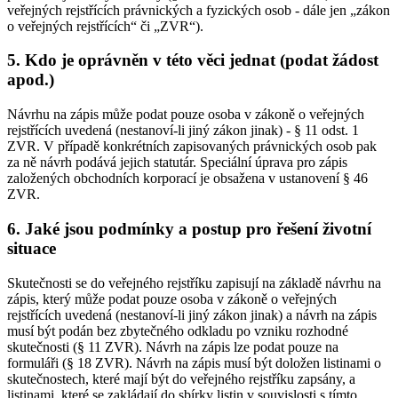
veřejných rejstřících právnických a fyzických osob - dále jen „zákon
o veřejných rejstřících“ či „ZVR“).
5. Kdo je oprávněn v této věci jednat (podat žádost
apod.)
Návrhu na zápis může podat pouze osoba v zákoně o veřejných
rejstřících uvedená (nestanoví-li jiný zákon jinak) - § 11 odst. 1
ZVR. V případě konkrétních zapisovaných právnických osob pak
za ně návrh podává jejich statutár. Speciální úprava pro zápis
založených obchodních korporací je obsažena v ustanovení § 46
ZVR.
6. Jaké jsou podmínky a postup pro řešení životní
situace
Skutečnosti se do veřejného rejstříku zapisují na základě návrhu na
zápis, který může podat pouze osoba v zákoně o veřejných
rejstřících uvedená (nestanoví-li jiný zákon jinak) a návrh na zápis
musí být podán bez zbytečného odkladu po vzniku rozhodné
skutečnosti (§ 11 ZVR). Návrh na zápis lze podat pouze na
formuláři (§ 18 ZVR). Návrh na zápis musí být doložen listinami o
skutečnostech, které mají být do veřejného rejstříku zapsány, a
listinami, které se zakládají do sbírky listin v souvislosti s tímto