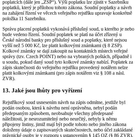
poplatcích (dále jen „ZSP“). Výši poplatku lze zjistit v Sazebníku
poplatků, který je přílohou tohoto zákona. Soudní poplatky a návrh
na zahájení řízení ve věcech veřejného rejstříku upravuje konkrétně
položka 11 Sazebníku.
Správu placení poplatků vykonává příslušný soud, u kterého je nebo
bude vedeno řízení. Soudní poplatek se platí na účet zřízený u
České národní banky pro příslušný soud a poplatky, které nejsou
vyšší než 5 000 Kč, lze platit kolkovými známkami (§ 8 ZSP).
Kolkové známky se dají zakoupit na kontaktních místech veřejné
správy (tzv. Czech POINT) nebo na vybraných poštách, případně i
u soudu, pokud daný soud tyto kolkové známky nabízí. Poplatek za
zápis skutečnosti do veřejného rejstříku provedený notářem nelze
platit kolkovými známkami (pro zápis notářem viz § 108 a násl.
ZVR).
13. Jaké jsou lhůty pro vyřízení
Rejstříkový soud usnesením návrh na zápis odmítne, jestliže byl
podán osobou, která k návrhu není oprávněna, nebyl podán
předepsaným způsobem, neobsahuje všechny předepsané
náležitosti, je nesrozumitelný nebo neurčitý, nebyly k němu
připojeny listiny, jimiž mají být podle tohoto nebo jiného zákona
doloženy údaje o zapisovaných skutečnostech, nebo účel zakládané
právnické osoby je v rozporu s ustanovením § 145 OZ (§ 86 ZVR).