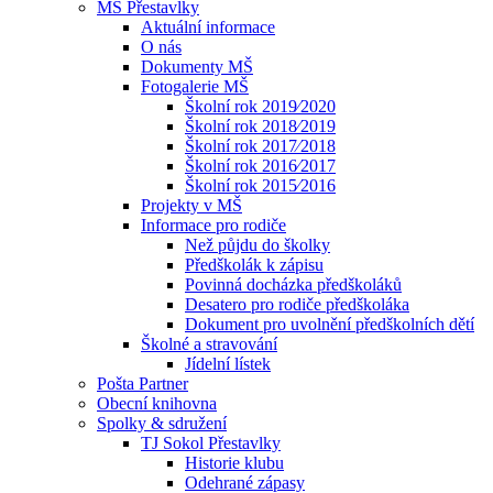
MŠ Přestavlky
Aktuální informace
O nás
Dokumenty MŠ
Fotogalerie MŠ
Školní rok 2019⁄2020
Školní rok 2018⁄2019
Školní rok 2017⁄2018
Školní rok 2016⁄2017
Školní rok 2015⁄2016
Projekty v MŠ
Informace pro rodiče
Než půjdu do školky
Předškolák k zápisu
Povinná docházka předškoláků
Desatero pro rodiče předškoláka
Dokument pro uvolnění předškolních dětí
Školné a stravování
Jídelní lístek
Pošta Partner
Obecní knihovna
Spolky & sdružení
TJ Sokol Přestavlky
Historie klubu
Odehrané zápasy