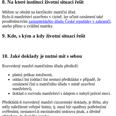
8. Na které instituci životní situaci řešit
Můžete se obrátit na kterýkoliv matriční úřad.
Bylo-li manželství uzavřeno v cizině, lze učinit oznámení také
prostřednictvím
zastupitelského úřadu České republiky v zahraničí
,
anebo přímo u zvláštní matriky.
9. Kde, s kým a kdy životní situaci řešit
10. Jaké doklady je nutné mít s sebou
Rozvedený manžel matričnímu úřadu předloží:
platný průkaz totožnosti,
oddací list (oddací list nemusí předkládat v případě, že
oznámení činí u matričního úřadu v místě uzavření
manželství),
doklad o rozvodu manželství s údajem o nabytí právní moci.
Předkládá-li rozvedený manžel cizozemské doklady, je třeba, aby
měly náležitosti veřejné listiny, tj. musí být opatřeny potřebnými
ověřeními, nestanoví-li mezinárodní smlouva jinak, a úředně