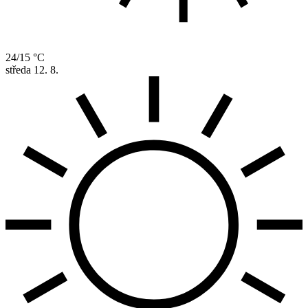
24/15 °C
středa
12. 8.