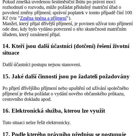
Pokud zmešká uvedenou šestiměsíční lhůtu po právní moci
rozhodnutí o rozvodu, může požádat příslušný matriční úřad o
povolení změny příjmení; správní poplatek v tomto případě činí 100
Kč (viz "
Změna jména a příjmení
").
Manžel, který přijal dřívější příjmení, je povinen užívat toto příjmení
ode dne, kdy bylo vydáno potvrzení o této skutečnosti matričním
úřadem, který oznámení přijal.
14. Kteří jsou další účastníci (dotčení) řešení životní
situace
Další účastníci postupu nejsou stanoveni.
15. Jaké další činnosti jsou po žadateli požadovány
Po přijetí dřívějšího příjmení nebo upuštění od užívání společného
příjmení je třeba požádat o vydání nového občanského průkazu,
cestovního dokladu apod.
16. Elektronická služba, kterou lze využít
Tuto situaci nelze řešit elektronicky.
17. Podle kterého právního předpisu se postupuje