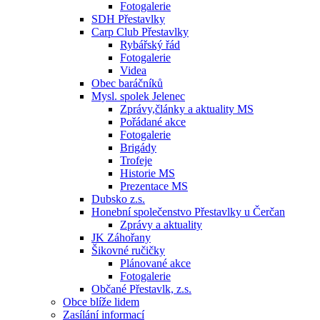
Fotogalerie
SDH Přestavlky
Carp Club Přestavlky
Rybářský řád
Fotogalerie
Videa
Obec baráčníků
Mysl. spolek Jelenec
Zprávy,články a aktuality MS
Pořádané akce
Fotogalerie
Brigády
Trofeje
Historie MS
Prezentace MS
Dubsko z.s.
Honební společenstvo Přestavlky u Čerčan
Zprávy a aktuality
JK Záhořany
Šikovné ručičky
Plánované akce
Fotogalerie
Občané Přestavlk, z.s.
Obce blíže lidem
Zasílání informací