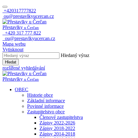
+420317777822
ou@prestavlkyucercan.cz
Přestavlky
u Čerčan
+420 317 777 822
ou@prestavlkyucercan.cz
Mapa webu
Vytisknout
Hledaný výraz
Hledat
rozšířené vyhledávání
Přestavlky
u Čerčan
OBEC
Historie obce
Základní informace
Povinné informace
Zastupitelstvo obce
Členové zastupitelstva
Zápisy 2022-2026
Zápisy 2018-2022
Zápisy 2014-2018