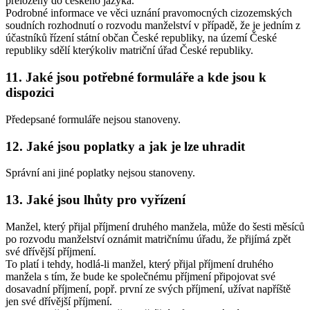
přeloženy do českého jazyka.
Podrobné informace ve věci uznání pravomocných cizozemských
soudních rozhodnutí o rozvodu manželství v případě, že je jedním z
účastníků řízení státní občan České republiky, na území České
republiky sdělí kterýkoliv matriční úřad České republiky.
11. Jaké jsou potřebné formuláře a kde jsou k
dispozici
Předepsané formuláře nejsou stanoveny.
12. Jaké jsou poplatky a jak je lze uhradit
Správní ani jiné poplatky nejsou stanoveny.
13. Jaké jsou lhůty pro vyřízení
Manžel, který přijal příjmení druhého manžela, může do šesti měsíců
po rozvodu manželství oznámit matričnímu úřadu, že přijímá zpět
své dřívější příjmení.
To platí i tehdy, hodlá-li manžel, který přijal příjmení druhého
manžela s tím, že bude ke společnému příjmení připojovat své
dosavadní příjmení, popř. první ze svých příjmení, užívat napříště
jen své dřívější příjmení.