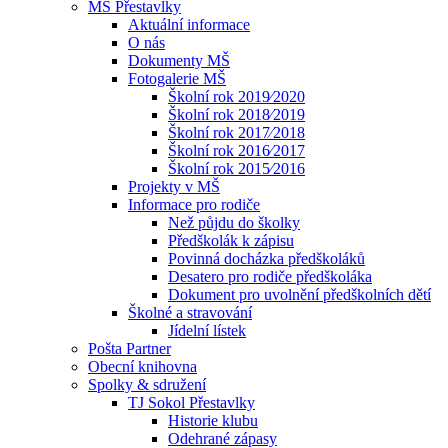
MŠ Přestavlky
Aktuální informace
O nás
Dokumenty MŠ
Fotogalerie MŠ
Školní rok 2019⁄2020
Školní rok 2018⁄2019
Školní rok 2017⁄2018
Školní rok 2016⁄2017
Školní rok 2015⁄2016
Projekty v MŠ
Informace pro rodiče
Než půjdu do školky
Předškolák k zápisu
Povinná docházka předškoláků
Desatero pro rodiče předškoláka
Dokument pro uvolnění předškolních dětí
Školné a stravování
Jídelní lístek
Pošta Partner
Obecní knihovna
Spolky & sdružení
TJ Sokol Přestavlky
Historie klubu
Odehrané zápasy