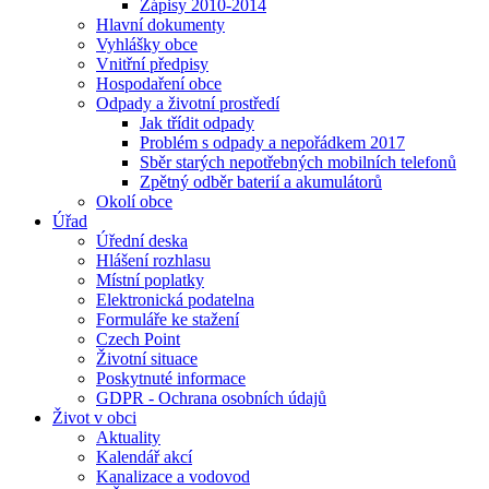
Zápisy 2010-2014
Hlavní dokumenty
Vyhlášky obce
Vnitřní předpisy
Hospodaření obce
Odpady a životní prostředí
Jak třídit odpady
Problém s odpady a nepořádkem 2017
Sběr starých nepotřebných mobilních telefonů
Zpětný odběr baterií a akumulátorů
Okolí obce
Úřad
Úřední deska
Hlášení rozhlasu
Místní poplatky
Elektronická podatelna
Formuláře ke stažení
Czech Point
Životní situace
Poskytnuté informace
GDPR - Ochrana osobních údajů
Život v obci
Aktuality
Kalendář akcí
Kanalizace a vodovod