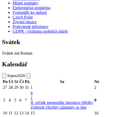
Místní poplatky
Elektronická podatelna
Formuláře ke stažení
Czech Point
Životní situace
Poskytnuté informace
GDPR - Ochrana osobních údajů
Svátek
Svátek má
Roman
Kalendář
Srpen
2026
Po
Út
St
Čt
Pá
So
Ne
27
28
29
30
31
1
2
8
1
3
4
5
6
7
9
II. ročník memoriálu Jaroslava Střelky
Zobrazit všechny záznamy ze dne
10
11
12
13
14
15
16