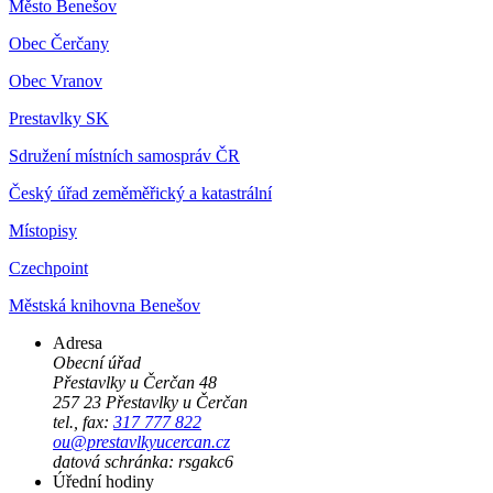
Město Benešov
Obec Čerčany
Obec Vranov
Prestavlky SK
Sdružení místních samospráv ČR
Český úřad zeměměřický a katastrální
Místopisy
Czechpoint
Městská knihovna Benešov
Adresa
Obecní úřad
Přestavlky u Čerčan 48
257 23 Přestavlky u Čerčan
tel., fax:
317 777 822
ou@prestavlkyucercan.cz
datová schránka: rsgakc6
Úřední hodiny