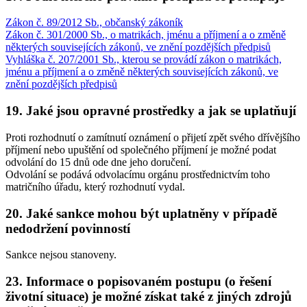
Zákon č. 89/2012 Sb., občanský zákoník
Zákon č. 301/2000 Sb., o matrikách, jménu a příjmení a o změně
některých souvisejících zákonů, ve znění pozdějších předpisů
Vyhláška č. 207/2001 Sb., kterou se provádí zákon o matrikách,
jménu a příjmení a o změně některých souvisejících zákonů, ve
znění pozdějších předpisů
19. Jaké jsou opravné prostředky a jak se uplatňují
Proti rozhodnutí o zamítnutí oznámení o přijetí zpět svého dřívějšího
příjmení nebo upuštění od společného příjmení je možné podat
odvolání do 15 dnů ode dne jeho doručení.
Odvolání se podává odvolacímu orgánu prostřednictvím toho
matričního úřadu, který rozhodnutí vydal.
20. Jaké sankce mohou být uplatněny v případě
nedodržení povinností
Sankce nejsou stanoveny.
23. Informace o popisovaném postupu (o řešení
životní situace) je možné získat také z jiných zdrojů