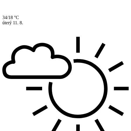
34/18 °C
úterý
11. 8.