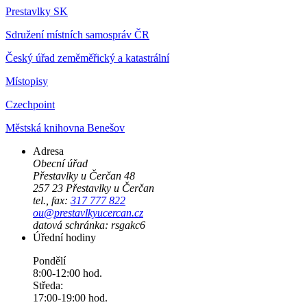
Prestavlky SK
Sdružení místních samospráv ČR
Český úřad zeměměřický a katastrální
Místopisy
Czechpoint
Městská knihovna Benešov
Adresa
Obecní úřad
Přestavlky u Čerčan 48
257 23 Přestavlky u Čerčan
tel., fax:
317 777 822
ou@prestavlkyucercan.cz
datová schránka: rsgakc6
Úřední hodiny
Pondělí
8:00-12:00 hod.
Středa:
17:00-19:00 hod.