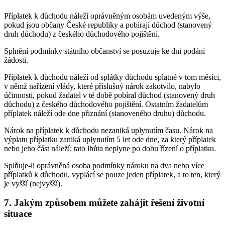
Příplatek k důchodu náleží oprávněným osobám uvedeným výše,
pokud jsou občany České republiky a pobírají důchod (stanovený
druh důchodu) z českého důchodového pojištění.
Splnění podmínky státního občanství se posuzuje ke dni podání
žádosti.
Příplatek k důchodu náleží od splátky důchodu splatné v tom měsíci,
v němž nařízení vlády, které příslušný nárok zakotvilo, nabylo
účinnosti, pokud žadatel v té době pobíral důchod (stanovený druh
důchodu) z českého důchodového pojištění. Ostatním žadatelům
příplatek náleží ode dne přiznání (stanoveného druhu) důchodu.
Nárok na příplatek k důchodu nezaniká uplynutím času. Nárok na
výplatu příplatku zaniká uplynutím 5 let ode dne, za který příplatek
nebo jeho část náleží; tato lhůta neplyne po dobu řízení o příplatku.
Splňuje-li oprávněná osoba podmínky nároku na dva nebo více
příplatků k důchodu, vyplácí se pouze jeden příplatek, a to ten, který
je vyšší (nejvyšší).
7. Jakým způsobem můžete zahájit řešení životní
situace