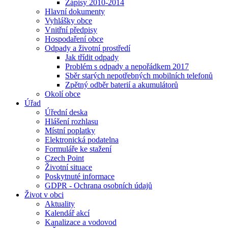
Zápisy 2010-2014
Hlavní dokumenty
Vyhlášky obce
Vnitřní předpisy
Hospodaření obce
Odpady a životní prostředí
Jak třídit odpady
Problém s odpady a nepořádkem 2017
Sběr starých nepotřebných mobilních telefonů
Zpětný odběr baterií a akumulátorů
Okolí obce
Úřad
Úřední deska
Hlášení rozhlasu
Místní poplatky
Elektronická podatelna
Formuláře ke stažení
Czech Point
Životní situace
Poskytnuté informace
GDPR - Ochrana osobních údajů
Život v obci
Aktuality
Kalendář akcí
Kanalizace a vodovod