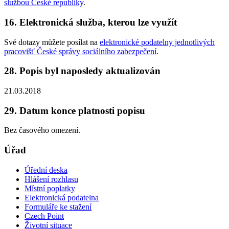
službou České republiky
.
16. Elektronická služba, kterou lze využít
Své dotazy můžete posílat na
elektronické podatelny jednotlivých
pracovišť České správy sociálního zabezpečení
.
28. Popis byl naposledy aktualizován
21.03.2018
29. Datum konce platnosti popisu
Bez časového omezení.
Úřad
Úřední deska
Hlášení rozhlasu
Místní poplatky
Elektronická podatelna
Formuláře ke stažení
Czech Point
Životní situace