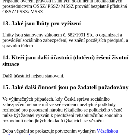
Případné ověření pravosti listinných dokumentů předkládaných
prostřednictvím OSSZ/ PSSZ/ MSSZ provádí bezplatně příslušná
OSSZ/ PSSZ/ MSSZ.
13. Jaké jsou lhůty pro vyřízení
Lhůty jsou stanoveny zákonem č. 582/1991 Sb., o organizaci a
provádění sociálního zabezpečení, ve znění pozdějších předpisů, a
správním řádem.
14. Kteří jsou další účastníci (dotčení) řešení životní
situace
Další účastníci nejsou stanoveni.
15. Jaké další činnosti jsou po žadateli požadovány
Ve výjimečných případech, kdy Česká správa sociálního
zabezpečení nebude mít ve své evidenci nezbytné podklady
rozhodné pro posouzení nároku týkajícího se politického vězně,
může být žadatel vyzván k předložení rehabilitačního soudního
rozhodnutí nebo jiných dokladů týkajících se věznění.
Doba věznění se prokazuje potvrzením vydaným
Vězeňskou