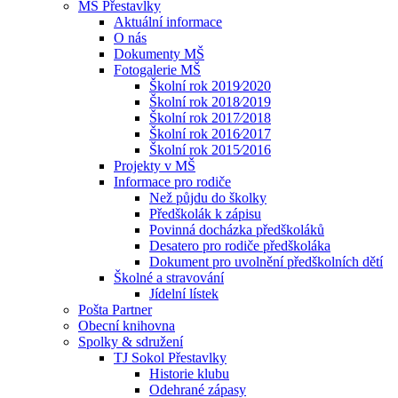
MŠ Přestavlky
Aktuální informace
O nás
Dokumenty MŠ
Fotogalerie MŠ
Školní rok 2019⁄2020
Školní rok 2018⁄2019
Školní rok 2017⁄2018
Školní rok 2016⁄2017
Školní rok 2015⁄2016
Projekty v MŠ
Informace pro rodiče
Než půjdu do školky
Předškolák k zápisu
Povinná docházka předškoláků
Desatero pro rodiče předškoláka
Dokument pro uvolnění předškolních dětí
Školné a stravování
Jídelní lístek
Pošta Partner
Obecní knihovna
Spolky & sdružení
TJ Sokol Přestavlky
Historie klubu
Odehrané zápasy