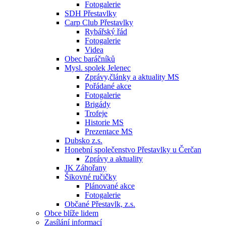
Fotogalerie
SDH Přestavlky
Carp Club Přestavlky
Rybářský řád
Fotogalerie
Videa
Obec baráčníků
Mysl. spolek Jelenec
Zprávy,články a aktuality MS
Pořádané akce
Fotogalerie
Brigády
Trofeje
Historie MS
Prezentace MS
Dubsko z.s.
Honební společenstvo Přestavlky u Čerčan
Zprávy a aktuality
JK Záhořany
Šikovné ručičky
Plánované akce
Fotogalerie
Občané Přestavlk, z.s.
Obce blíže lidem
Zasílání informací