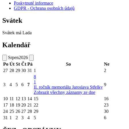
Poskytnuté informace
GDPR - Ochrana osobních údajů
Svátek
Svátek má
Lada
Kalendář
Srpen
2026
Po
Út
St
Čt
Pá
So
Ne
27
28
29
30
31
1
2
8
1
3
4
5
6
7
9
II. ročník memoriálu Jaroslava Střelky
Zobrazit všechny záznamy ze dne
10
11
12
13
14
15
16
17
18
19
20
21
22
23
24
25
26
27
28
29
30
31
1
2
3
4
5
6