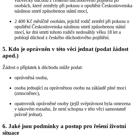
vdovecký důchod z českého důchodového pojištění po
osobách, které zemřely při pokusu o opuštění Československa
násilnou smrtí způsobenou státní mocí,
2 400 Kč měsíčně osobám, jejichž rodič zemřel při pokusu o
opuštění Československa násilnou smrtí způsobenou státní
mocí, ke dni smrti tohoto rodiče nedosáhly věku 18 let a
pobírají důchod z českého důchodového pojištění.
5. Kdo je oprávněn v této věci jednat (podat žádost
apod.)
Žádost o příplatek k důchodu může podat:
oprávněná osoba,
osoba jednající za oprávněnou osobu na základě plné moci
(zmocněnec),
opatrovník oprávněné osoby (jejíž svéprávnost byla omezena
v takovém rozsahu, že není schopna v této věci samostatně
právně jednat).
6. Jaké jsou podmínky a postup pro řešení životní
situace