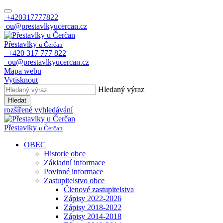
+420317777822
ou@prestavlkyucercan.cz
Přestavlky
u Čerčan
+420 317 777 822
ou@prestavlkyucercan.cz
Mapa webu
Vytisknout
Hledaný výraz
Hledat
rozšířené vyhledávání
Přestavlky
u Čerčan
OBEC
Historie obce
Základní informace
Povinné informace
Zastupitelstvo obce
Členové zastupitelstva
Zápisy 2022-2026
Zápisy 2018-2022
Zápisy 2014-2018