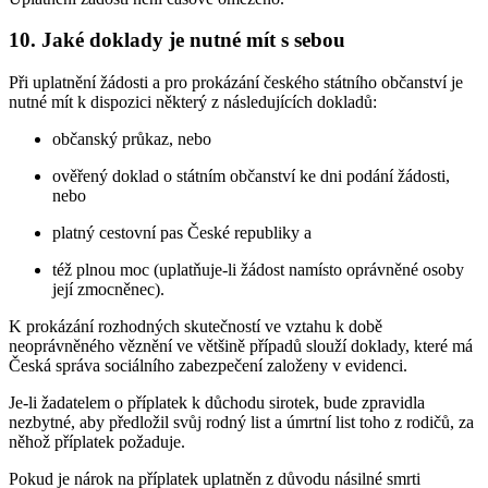
10. Jaké doklady je nutné mít s sebou
Při uplatnění žádosti a pro prokázání českého státního občanství je
nutné mít k dispozici některý z následujících dokladů:
občanský průkaz, nebo
ověřený doklad o státním občanství ke dni podání žádosti,
nebo
platný cestovní pas České republiky a
též plnou moc (uplatňuje-li žádost namísto oprávněné osoby
její zmocněnec).
K prokázání rozhodných skutečností ve vztahu k době
neoprávněného věznění ve většině případů slouží doklady, které má
Česká správa sociálního zabezpečení založeny v evidenci.
Je-li žadatelem o příplatek k důchodu sirotek, bude zpravidla
nezbytné, aby předložil svůj rodný list a úmrtní list toho z rodičů, za
něhož příplatek požaduje.
Pokud je nárok na příplatek uplatněn z důvodu násilné smrti