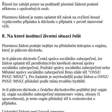
Řízení lze zahájit pouze na podkladě písemné žádosti podané
některou z oprávněných osob.
Písemnou žádostí je nutno uplatnit též nárok na zvýšení dosud
vypláceného příplatku k důchodu o příplatek v pevně stanovené
výši.
8. Na které instituci životní situaci řešit
Písemnou žádost podejte nejlépe na příslušném tiskopisu u orgánu,
který je plátcem důchodu.
Je-li plátcem důchodu Česká správa sociálního zabezpečení, lze
žádost uplatnit též prostřednictvím kterékoli okresní správy
sociálního zabezpečení, Pražské správy sociálního zabezpečení nebo
Městské správy sociálního zabezpečení Brno (dále též "OSSZ/
PSSZ/ MSSZ"). Pro žadatele je nejvhodnější podat žádost u OSSZ/
PSSZ/ MSSZ příslušné podle místa trvalého bydliště.
Je-li plátcem důchodu z českého důchodového pojištění jiný orgán
(tj. orgán sociálního zabezpečení ministerstev vnitra, obrany či
spravedlnosti), je tento orgán příslušný též k rozhodování o
příplatku.
Uplatnění žádosti není časově omezeno.