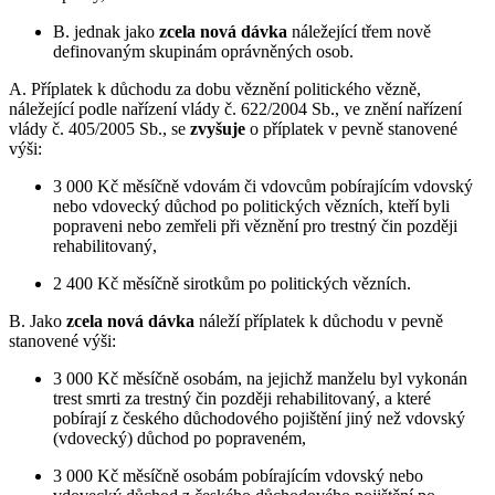
B. jednak jako
zcela nová dávka
náležející třem nově
definovaným skupinám oprávněných osob.
A. Příplatek k důchodu za dobu věznění politického vězně,
náležející podle nařízení vlády č. 622/2004 Sb., ve znění nařízení
vlády č. 405/2005 Sb., se
zvyšuje
o příplatek v pevně stanovené
výši:
3 000 Kč měsíčně vdovám či vdovcům pobírajícím vdovský
nebo vdovecký důchod po politických vězních, kteří byli
popraveni nebo zemřeli při věznění pro trestný čin později
rehabilitovaný,
2 400 Kč měsíčně sirotkům po politických vězních.
B. Jako
zcela nová dávka
náleží příplatek k důchodu v pevně
stanovené výši:
3 000 Kč měsíčně osobám, na jejichž manželu byl vykonán
trest smrti za trestný čin později rehabilitovaný, a které
pobírají z českého důchodového pojištění jiný než vdovský
(vdovecký) důchod po popraveném,
3 000 Kč měsíčně osobám pobírajícím vdovský nebo