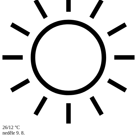
26/12 °C
neděle
9. 8.