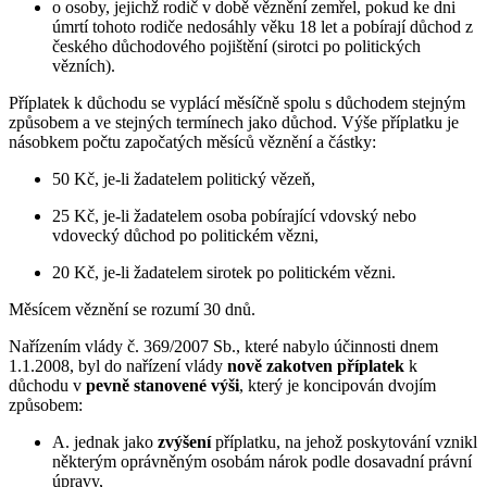
o osoby, jejichž rodič v době věznění zemřel, pokud ke dni
úmrtí tohoto rodiče nedosáhly věku 18 let a pobírají důchod z
českého důchodového pojištění (sirotci po politických
vězních).
Příplatek k důchodu se vyplácí měsíčně spolu s důchodem stejným
způsobem a ve stejných termínech jako důchod. Výše příplatku je
násobkem počtu započatých měsíců věznění a částky:
50 Kč, je-li žadatelem politický vězeň,
25 Kč, je-li žadatelem osoba pobírající vdovský nebo
vdovecký důchod po politickém vězni,
20 Kč, je-li žadatelem sirotek po politickém vězni.
Měsícem věznění se rozumí 30 dnů.
Nařízením vlády č. 369/2007 Sb., které nabylo účinnosti dnem
1.1.2008, byl do nařízení vlády
nově zakotven příplatek
k
důchodu v
pevně stanovené výši
, který je koncipován dvojím
způsobem:
A. jednak jako
zvýšení
příplatku, na jehož poskytování vznikl
některým oprávněným osobám nárok podle dosavadní právní
úpravy,