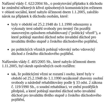
Nařízení vlády č. 622/2004 Sb., o poskytování příplatku k důchodu
ke zmírnění některých křivd způsobených komunistickým režimem
v oblasti sociální, které nabylo účinnosti dnem 1.1.2005, založilo
nárok na příplatek k důchodu osobám, které:
byly v období od 25.2.1948 do 1.1.1990 odsouzeny a
vykonaly trest odnětí svobody pro trestný čin později
stanoveným způsobem rehabilitovaný ("politický vězeň"), a
které pobírají starobní důchod nebo invalidní důchod pro
invaliditu třetího stupně z českého důchodového pojištění,
po politických vězních pobírají vdovský nebo vdovecký
důchod z českého důchodového pojištění.
Nařízením vlády č. 405/2005 Sb., které nabylo účinnosti dnem
1.11.2005, byl okruh oprávněných osob rozšířen:
tak, že politickými vězni se rozumí i osoby, které byly v
období od 25.2.1948 do 1.1.1990 nezákonně zbaveny osobní
svobody a následně rehabilitovány podle § 33 odst. 2 zákona
č. 119/1990 Sb., o soudní rehabilitaci, ve znění pozdějších
předpisů, a které pobírají starobní důchod nebo invalidní
důchod pro invaliditu třetího stupně z českého důchodového
pojištění,