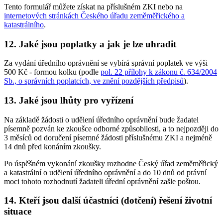
Tento formulář můžete získat na příslušném ZKI nebo na
internetových stránkách Českého úřadu zeměměřického a
katastrálního
.
12. Jaké jsou poplatky a jak je lze uhradit
Za vydání úředního oprávnění se vybírá správní poplatek ve výši
500 Kč - formou kolku (podle
pol. 22 přílohy k zákonu č. 634/2004
Sb., o správních poplatcích, ve znění pozdějších předpisů
).
13. Jaké jsou lhůty pro vyřízení
Na základě žádosti o udělení úředního oprávnění bude žadatel
písemně pozván ke zkoušce odborné způsobilosti, a to nejpozději do
3 měsíců od doručení písemné žádosti příslušnému ZKI a nejméně
14 dnů před konáním zkoušky.
Po úspěšném vykonání zkoušky rozhodne Český úřad zeměměřický
a katastrální o udělení úředního oprávnění a do 10 dnů od právní
moci tohoto rozhodnutí žadateli úřední oprávnění zašle poštou.
14. Kteří jsou další účastníci (dotčení) řešení životní
situace