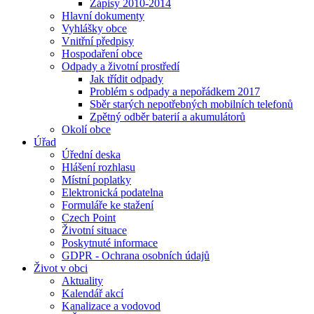
Zápisy 2010-2014
Hlavní dokumenty
Vyhlášky obce
Vnitřní předpisy
Hospodaření obce
Odpady a životní prostředí
Jak třídit odpady
Problém s odpady a nepořádkem 2017
Sběr starých nepotřebných mobilních telefonů
Zpětný odběr baterií a akumulátorů
Okolí obce
Úřad
Úřední deska
Hlášení rozhlasu
Místní poplatky
Elektronická podatelna
Formuláře ke stažení
Czech Point
Životní situace
Poskytnuté informace
GDPR - Ochrana osobních údajů
Život v obci
Aktuality
Kalendář akcí
Kanalizace a vodovod