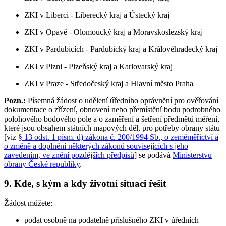
ZKI v Liberci - Liberecký kraj a Ústecký kraj
ZKI v Opavě - Olomoucký kraj a Moravskoslezský kraj
ZKI v Pardubicích - Pardubický kraj a Královéhradecký kraj
ZKI v Plzni - Plzeňský kraj a Karlovarský kraj
ZKI v Praze - Středočeský kraj a Hlavní město Praha
Pozn.:
Písemná žádost o udělení úředního oprávnění pro ověřování
dokumentace o zřízení, obnovení nebo přemístění bodu podrobného
polohového bodového pole a o zaměření a šetření předmětů měření,
které jsou obsahem státních mapových děl, pro potřeby obrany státu
[viz
§ 13 odst. 1 písm. d) zákona č. 200/1994 Sb., o zeměměřictví a
o změně a doplnění některých zákonů souvisejících s jeho
zavedením, ve znění pozdějších předpisů
] se podává
Ministerstvu
obrany České republiky
.
9. Kde, s kým a kdy životní situaci řešit
Žádost můžete:
podat osobně na podatelně příslušného ZKI v úředních