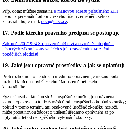
Příp. dotaz můžete zaslat na
e-mailovou adresu příslušného ZKI
nebo na personální odbor Českého úřadu zeměměřického a
katastrálního, e-mail:
uozi@cuzk.cz
.
17. Podle kterého právního předpisu se postupuje
Zákon č. 200/1994 Sb., o zeměměřictví a o změně a doplnění
některých zákonů souvisejících s jeho zavedením, ve znění
pozdějších předpisů
19. Jaké jsou opravné prostředky a jak se uplatňují
Proti rozhodnutí o neudělení úředního oprávnění je možno podat
rozklad k předsedovi Českého úřadu zeměměřického a
katastrálního.
Fyzická osoba, která nesložila úspěšně zkoušku, je oprávněna ji
jednou opakovat, a to do 6 měsíců od neúspěšného konání zkoušky;
pokud v tomto termínu ani opakovaně úspěšně zkoušku nesloží,
může podat novou žádost o udělení úředního oprávnění až po
uplynutí 2 let od neúspěšného vykonání zkoušky.
20. Jaké sankce mohou být uplatněny v případě