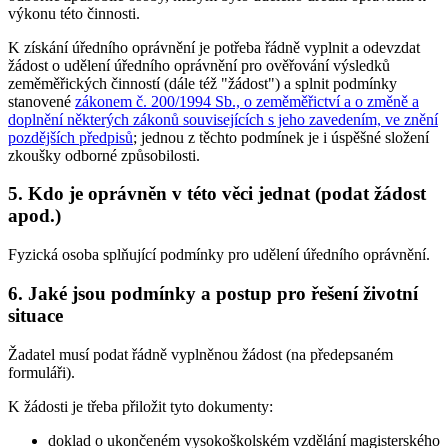
výkonu této činnosti.
K získání úředního oprávnění je potřeba řádně vyplnit a odevzdat
žádost o udělení úředního oprávnění pro ověřování výsledků
zeměměřických činností (dále též "žádost") a splnit podmínky
stanovené
zákonem č. 200/1994 Sb., o zeměměřictví a o změně a
doplnění některých zákonů souvisejících s jeho zavedením, ve znění
pozdějších předpisů
; jednou z těchto podmínek je i úspěšné složení
zkoušky odborné způsobilosti.
5. Kdo je oprávněn v této věci jednat (podat žádost
apod.)
Fyzická osoba splňující podmínky pro udělení úředního oprávnění.
6. Jaké jsou podmínky a postup pro řešení životní
situace
Žadatel musí podat řádně vyplněnou žádost (na předepsaném
formuláři).
K žádosti je třeba přiložit tyto dokumenty:
doklad o ukončeném vysokoškolském vzdělání magisterského