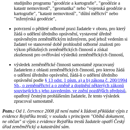
studijního programu "geodézie a kartografie", "geodézie a
katastr nemovitostí", "geomatika" nebo "vojenská geodézie a
kartografie", "katastr nemovitostí", "důlní měřictví" nebo
"inženýrská geodézie",
potvrzení o pětileté odborné praxi žadatele v oboru, pro který
žádá o udělení úředního oprávnění, vystavené úředně
oprávněným zeměměřickým inženýrem, pod jehož vedením si
žadatel ve stanovené době prohloubil odborné znalosti pro
výkon příslušných zeměměřických činností a získal
zkušenosti pro ověřování výsledků zeměměřických činností,
výsledek zeměměřické činnosti samostatně zpracovaný
žadatelem z oblasti zeměměřických činností, pro kterou žádá
o udělení úředního oprávnění, žádá-li o udělení úředního
oprávnění podle
§ 13 odst. 1 písm. a) a b) zákona č. 200/1994
Sb., o zeměměřictví a o změně a doplnění některých zákonů
souvisejících s jeho zavedením, ve znění pozdějších předpisů
,
opatřený čestným prohlášením žadatele, že tento výsledek
zpracoval samostatně.
Pozn.:
Od 1. července 2008 již není nutné k žádosti přikládat výpis z
evidence Rejstříku trestů; v souladu s principem "Obíhá dokument,
ne občan" si výpis z evidence Rejstříku trestů žadatele opatří Český
úřad zeměměřický a katastrální sám.