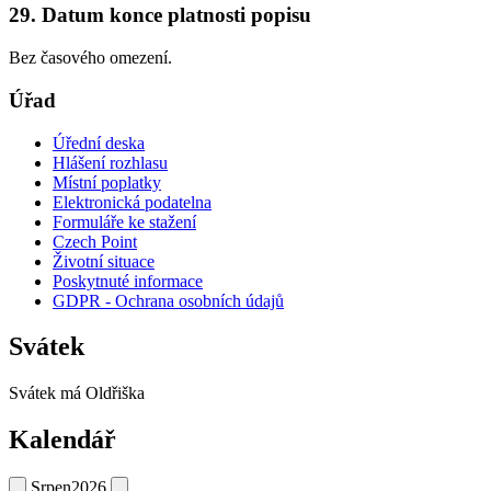
29. Datum konce platnosti popisu
Bez časového omezení.
Úřad
Úřední deska
Hlášení rozhlasu
Místní poplatky
Elektronická podatelna
Formuláře ke stažení
Czech Point
Životní situace
Poskytnuté informace
GDPR - Ochrana osobních údajů
Svátek
Svátek má
Oldřiška
Kalendář
Srpen
2026