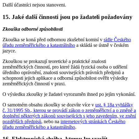
Další účastníci nejsou stanoveni.
15. Jaké další činnosti jsou po žadateli požadovány
Zkouška odborné způsobilosti
Zkouška se koná před odbornou zkušební komisí v
sídle Českého
úřadu zeměměřického a katastrálního
a skládá se ústně v českém
jazyce.
Zkouškou se prokazují teoretické a praktické znalosti
zeměměřických činností, pro které žádá fyzická osoba o udělení
úředního oprávnění, znalosti souvisejících právních předpisů a
schopnosti jejich aplikace a odborná způsobilost ověřit výsledky
zeměměřických činností v praxi.
O výsledku zkoušky je žadatel vyrozuměn ihned po jejím vykonání.
O samotném obsahu zkoušky se dozvíte více v
ust. § 18a vyhlášky
č. 31/1995 Sb., kterou se provádí zákon o zeměměřictví a o změně a
doplnění některých zákonů souvisejících s jeho zavedením, ve znění
pozdějších předpisů
, nebo na
internetových stránkách Českého
úřadu zeměměřického a katastrálního
.
16. Elektronická služba, kterou lze využít