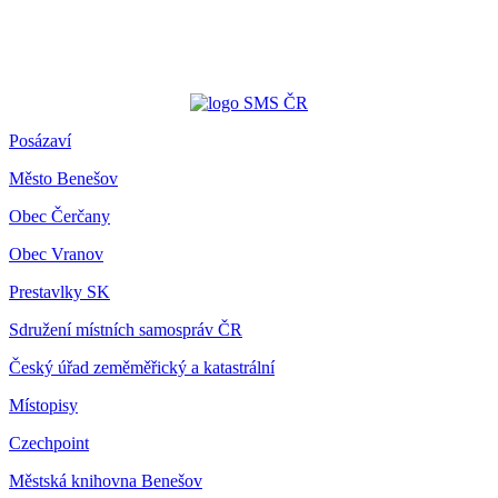
Posázaví
Město Benešov
Obec Čerčany
Obec Vranov
Prestavlky SK
Sdružení místních samospráv ČR
Český úřad zeměměřický a katastrální
Místopisy
Czechpoint
Městská knihovna Benešov