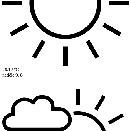
26/12 °C
neděle
9. 8.