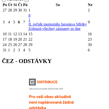
Po
Út
St
Čt
Pá
So
Ne
27
28
29
30
31
1
2
8
1
3
4
5
6
7
9
II. ročník memoriálu Jaroslava Střelky
Zobrazit všechny záznamy ze dne
10
11
12
13
14
15
16
17
18
19
20
21
22
23
24
25
26
27
28
29
30
31
1
2
3
4
5
6
ČEZ - ODSTÁVKY