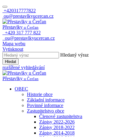
+420317777822
ou@prestavlkyucercan.cz
Přestavlky
u Čerčan
+420 317 777 822
ou@prestavlkyucercan.cz
Mapa webu
Vytisknout
Hledaný výraz
Hledat
rozšířené vyhledávání
Přestavlky
u Čerčan
OBEC
Historie obce
Základní informace
Povinné informace
Zastupitelstvo obce
Členové zastupitelstva
Zápisy 2022-2026
Zápisy 2018-2022
Zápisy 2014-2018