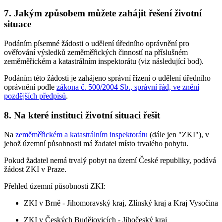
7. Jakým způsobem můžete zahájit řešení životní
situace
Podáním písemné žádosti o udělení úředního oprávnění pro
ověřování výsledků zeměměřických činností na příslušném
zeměměřickém a katastrálním inspektorátu (viz následující bod).
Podáním této žádosti je zahájeno správní řízení o udělení úředního
oprávnění podle
zákona č. 500/2004 Sb., správní řád, ve znění
pozdějších předpisů
.
8. Na které instituci životní situaci řešit
Na
zeměměřickém a katastrálním inspektorátu
(dále jen "ZKI"), v
jehož územní působnosti má žadatel místo trvalého pobytu.
Pokud žadatel nemá trvalý pobyt na území České republiky, podává
žádost ZKI v Praze.
Přehled územní působnosti ZKI:
ZKI v Brně - Jihomoravský kraj, Zlínský kraj a Kraj Vysočina
ZKI v Českých Budějovicích - Jihočeský kraj