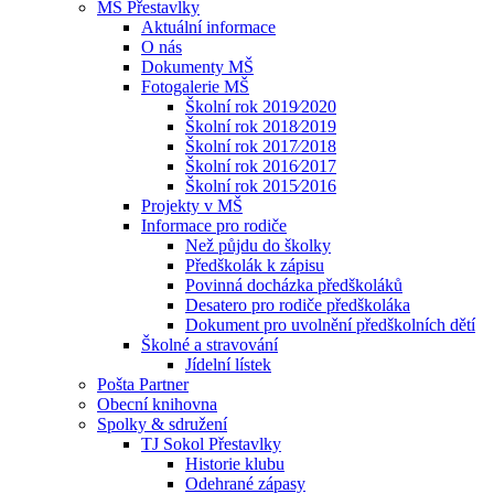
MŠ Přestavlky
Aktuální informace
O nás
Dokumenty MŠ
Fotogalerie MŠ
Školní rok 2019⁄2020
Školní rok 2018⁄2019
Školní rok 2017⁄2018
Školní rok 2016⁄2017
Školní rok 2015⁄2016
Projekty v MŠ
Informace pro rodiče
Než půjdu do školky
Předškolák k zápisu
Povinná docházka předškoláků
Desatero pro rodiče předškoláka
Dokument pro uvolnění předškolních dětí
Školné a stravování
Jídelní lístek
Pošta Partner
Obecní knihovna
Spolky & sdružení
TJ Sokol Přestavlky
Historie klubu
Odehrané zápasy