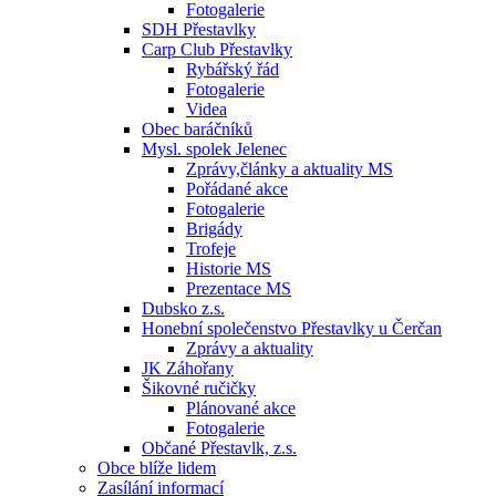
Fotogalerie
SDH Přestavlky
Carp Club Přestavlky
Rybářský řád
Fotogalerie
Videa
Obec baráčníků
Mysl. spolek Jelenec
Zprávy,články a aktuality MS
Pořádané akce
Fotogalerie
Brigády
Trofeje
Historie MS
Prezentace MS
Dubsko z.s.
Honební společenstvo Přestavlky u Čerčan
Zprávy a aktuality
JK Záhořany
Šikovné ručičky
Plánované akce
Fotogalerie
Občané Přestavlk, z.s.
Obce blíže lidem
Zasílání informací