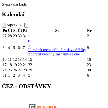
Svátek má
Lada
Kalendář
Srpen
2026
Po
Út
St
Čt
Pá
So
Ne
27
28
29
30
31
1
2
8
1
3
4
5
6
7
9
II. ročník memoriálu Jaroslava Střelky
Zobrazit všechny záznamy ze dne
10
11
12
13
14
15
16
17
18
19
20
21
22
23
24
25
26
27
28
29
30
31
1
2
3
4
5
6
ČEZ - ODSTÁVKY