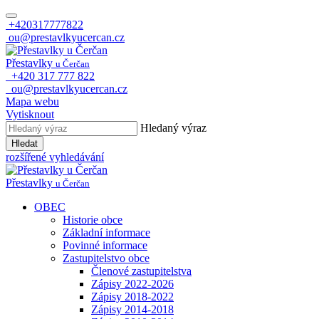
+420317777822
ou@prestavlkyucercan.cz
Přestavlky
u Čerčan
+420 317 777 822
ou@prestavlkyucercan.cz
Mapa webu
Vytisknout
Hledaný výraz
Hledat
rozšířené vyhledávání
Přestavlky
u Čerčan
OBEC
Historie obce
Základní informace
Povinné informace
Zastupitelstvo obce
Členové zastupitelstva
Zápisy 2022-2026
Zápisy 2018-2022
Zápisy 2014-2018