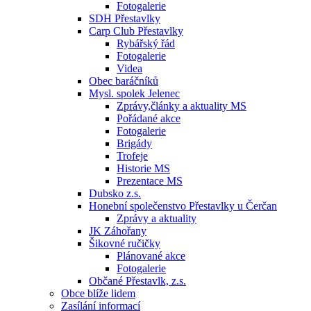
Fotogalerie
SDH Přestavlky
Carp Club Přestavlky
Rybářský řád
Fotogalerie
Videa
Obec baráčníků
Mysl. spolek Jelenec
Zprávy,články a aktuality MS
Pořádané akce
Fotogalerie
Brigády
Trofeje
Historie MS
Prezentace MS
Dubsko z.s.
Honební společenstvo Přestavlky u Čerčan
Zprávy a aktuality
JK Záhořany
Šikovné ručičky
Plánované akce
Fotogalerie
Občané Přestavlk, z.s.
Obce blíže lidem
Zasílání informací