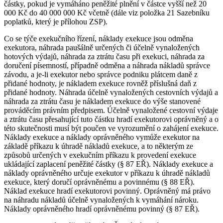
částky, pokud je vymáháno peněžité plnění v částce vyšší než 20
000 Kč do 40 000 000 Kč včetně (dále viz položka 21 Sazebníku
poplatků, který je přílohou ZSP).
Co se týče exekučního řízení, náklady exekuce jsou odměna
exekutora, náhrada paušálně určených či účelně vynaložených
hotových výdajů, náhrada za ztrátu času při exekuci, náhrada za
doručení písemností, případně odměna a náhrada nákladů správce
závodu, a je-li exekutor nebo správce podniku plátcem daně z
přidané hodnoty, je nákladem exekuce rovněž příslušná daň z
přidané hodnoty. Náhrada účelně vynaložených cestovních výdajů a
náhrada za ztrátu času je nákladem exekuce do výše stanovené
prováděcím právním předpisem. Účelně vynaložené cestovní výdaje
a ztrátu času přesahující tuto částku hradí exekutorovi oprávněný a o
této skutečnosti musí být poučen ve vyrozumění o zahájení exekuce.
Náklady exekuce a náklady oprávněného vymůže exekutor na
základě příkazu k úhradě nákladů exekuce, a to některým ze
způsobů určených v exekučním příkazu k provedení exekuce
ukládající zaplacení peněžité částky (§ 87 EŘ). Náklady exekuce a
náklady oprávněného určuje exekutor v příkazu k úhradě nákladů
exekuce, který doručí oprávněnému a povinnému (§ 88 EŘ).
Náklad exekuce hradí exekutorovi povinný. Oprávněný má právo
na náhradu nákladů účelně vynaložených k vymáhání nároku.
Náklady oprávněného hradí oprávněnému povinný (§ 87 EŘ).