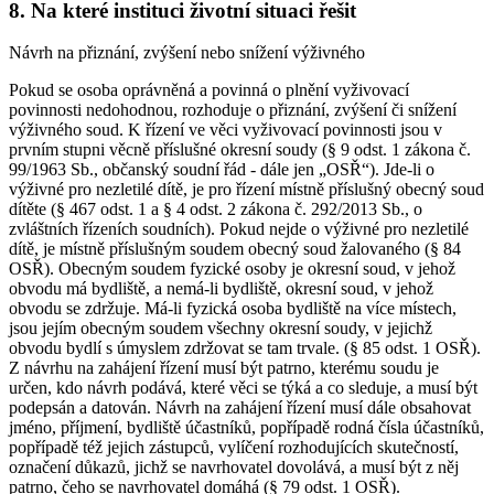
8. Na které instituci životní situaci řešit
Návrh na přiznání, zvýšení nebo snížení výživného
Pokud se osoba oprávněná a povinná o plnění vyživovací
povinnosti nedohodnou, rozhoduje o přiznání, zvýšení či snížení
výživného soud. K řízení ve věci vyživovací povinnosti jsou v
prvním stupni věcně příslušné okresní soudy (§ 9 odst. 1 zákona č.
99/1963 Sb., občanský soudní řád - dále jen „OSŘ“). Jde-li o
výživné pro nezletilé dítě, je pro řízení místně příslušný obecný soud
dítěte (§ 467 odst. 1 a § 4 odst. 2 zákona č. 292/2013 Sb., o
zvláštních řízeních soudních). Pokud nejde o výživné pro nezletilé
dítě, je místně příslušným soudem obecný soud žalovaného (§ 84
OSŘ). Obecným soudem fyzické osoby je okresní soud, v jehož
obvodu má bydliště, a nemá-li bydliště, okresní soud, v jehož
obvodu se zdržuje. Má-li fyzická osoba bydliště na více místech,
jsou jejím obecným soudem všechny okresní soudy, v jejichž
obvodu bydlí s úmyslem zdržovat se tam trvale. (§ 85 odst. 1 OSŘ).
Z návrhu na zahájení řízení musí být patrno, kterému soudu je
určen, kdo návrh podává, které věci se týká a co sleduje, a musí být
podepsán a datován. Návrh na zahájení řízení musí dále obsahovat
jméno, příjmení, bydliště účastníků, popřípadě rodná čísla účastníků,
popřípadě též jejich zástupců, vylíčení rozhodujících skutečností,
označení důkazů, jichž se navrhovatel dovolává, a musí být z něj
patrno, čeho se navrhovatel domáhá (§ 79 odst. 1 OSŘ).