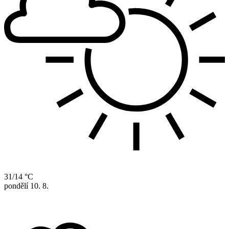
31/14 °C
pondělí
10. 8.