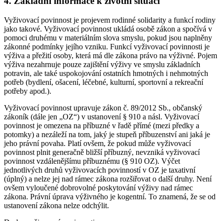
4. Základní informace k životní situaci
Vyživovací povinnost je projevem rodinné solidarity a funkcí rodiny
jako takové. Vyživovací povinnost ukládá osobě zákon a spočívá v
pomoci druhému v materiálním slova smyslu, pokud jsou naplněny
zákonné podmínky jejího vzniku. Funkcí vyživovací povinnosti je
výživa a přežití osoby, která má dle zákona právo na výživné. Pojem
výživa nezahrnuje pouze zajištění výživy ve smyslu základních
potravin, ale také uspokojování ostatních hmotných i nehmotných
potřeb (bydlení, ošacení, léčebné, kulturní, sportovní a rekreační
potřeby apod.).
Vyživovací povinnost upravuje zákon č. 89/2012 Sb., občanský
zákoník (dále jen „OZ“) v ustanovení § 910 a násl. Vyživovací
povinnost je omezena na příbuzné v řadě přímé (mezi předky a
potomky) a nezáleží na tom, jaký je stupeň příbuzenství ani jaká je
jeho právní povaha. Platí ovšem, že pokud může vyživovací
povinnost plnit generačně bližší příbuzný, nevzniká vyživovací
povinnost vzdálenějšímu příbuznému (§ 910 OZ). Výčet
jednotlivých druhů vyživovacích povinností v OZ je taxativní
(úplný) a nelze jej nad rámec zákona rozšiřovat o další druhy. Není
ovšem vyloučené dobrovolné poskytování výživy nad rámec
zákona. Právní úprava výživného je kogentní. To znamená, že se od
ustanovení zákona nelze odchýlit.