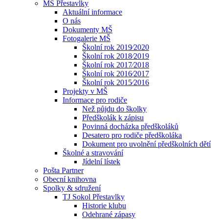
MŠ Přestavlky
Aktuální informace
O nás
Dokumenty MŠ
Fotogalerie MŠ
Školní rok 2019⁄2020
Školní rok 2018⁄2019
Školní rok 2017⁄2018
Školní rok 2016⁄2017
Školní rok 2015⁄2016
Projekty v MŠ
Informace pro rodiče
Než půjdu do školky
Předškolák k zápisu
Povinná docházka předškoláků
Desatero pro rodiče předškoláka
Dokument pro uvolnění předškolních dětí
Školné a stravování
Jídelní lístek
Pošta Partner
Obecní knihovna
Spolky & sdružení
TJ Sokol Přestavlky
Historie klubu
Odehrané zápasy