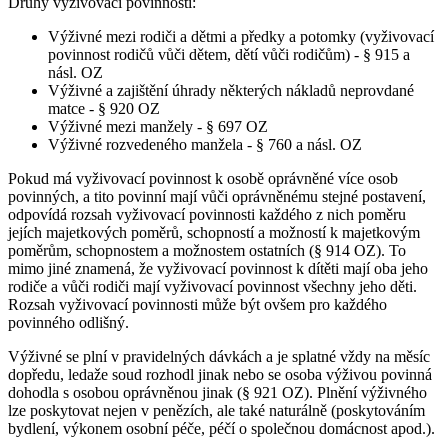
Druhy vyživovací povinnosti:
Výživné mezi rodiči a dětmi a předky a potomky (vyživovací
povinnost rodičů vůči dětem, dětí vůči rodičům) - § 915 a
násl. OZ
Výživné a zajištění úhrady některých nákladů neprovdané
matce - § 920 OZ
Výživné mezi manžely - § 697 OZ
Výživné rozvedeného manžela - § 760 a násl. OZ
Pokud má vyživovací povinnost k osobě oprávněné více osob
povinných, a tito povinní mají vůči oprávněnému stejné postavení,
odpovídá rozsah vyživovací povinnosti každého z nich poměru
jejích majetkových poměrů, schopností a možností k majetkovým
poměrům, schopnostem a možnostem ostatních (§ 914 OZ). To
mimo jiné znamená, že vyživovací povinnost k dítěti mají oba jeho
rodiče a vůči rodiči mají vyživovací povinnost všechny jeho děti.
Rozsah vyživovací povinnosti může být ovšem pro každého
povinného odlišný.
Výživné se plní v pravidelných dávkách a je splatné vždy na měsíc
dopředu, ledaže soud rozhodl jinak nebo se osoba výživou povinná
dohodla s osobou oprávněnou jinak (§ 921 OZ). Plnění výživného
lze poskytovat nejen v penězích, ale také naturálně (poskytováním
bydlení, výkonem osobní péče, péčí o společnou domácnost apod.).