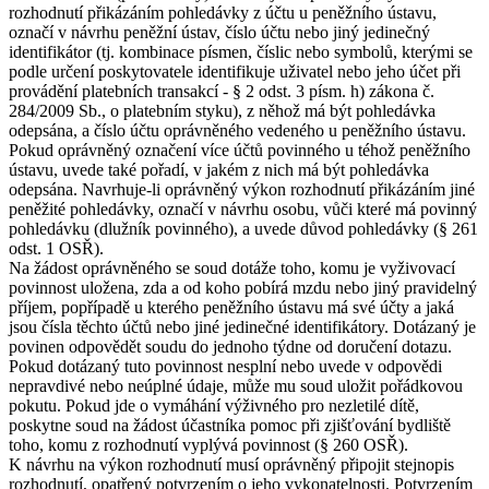
rozhodnutí přikázáním pohledávky z účtu u peněžního ústavu,
označí v návrhu peněžní ústav, číslo účtu nebo jiný jedinečný
identifikátor (tj. kombinace písmen, číslic nebo symbolů, kterými se
podle určení poskytovatele identifikuje uživatel nebo jeho účet při
provádění platebních transakcí - § 2 odst. 3 písm. h) zákona č.
284/2009 Sb., o platebním styku), z něhož má být pohledávka
odepsána, a číslo účtu oprávněného vedeného u peněžního ústavu.
Pokud oprávněný označení více účtů povinného u téhož peněžního
ústavu, uvede také pořadí, v jakém z nich má být pohledávka
odepsána. Navrhuje-li oprávněný výkon rozhodnutí přikázáním jiné
peněžité pohledávky, označí v návrhu osobu, vůči které má povinný
pohledávku (dlužník povinného), a uvede důvod pohledávky (§ 261
odst. 1 OSŘ).
Na žádost oprávněného se soud dotáže toho, komu je vyživovací
povinnost uložena, zda a od koho pobírá mzdu nebo jiný pravidelný
příjem, popřípadě u kterého peněžního ústavu má své účty a jaká
jsou čísla těchto účtů nebo jiné jedinečné identifikátory. Dotázaný je
povinen odpovědět soudu do jednoho týdne od doručení dotazu.
Pokud dotázaný tuto povinnost nesplní nebo uvede v odpovědi
nepravdivé nebo neúplné údaje, může mu soud uložit pořádkovou
pokutu. Pokud jde o vymáhání výživného pro nezletilé dítě,
poskytne soud na žádost účastníka pomoc při zjišťování bydliště
toho, komu z rozhodnutí vyplývá povinnost (§ 260 OSŘ).
K návrhu na výkon rozhodnutí musí oprávněný připojit stejnopis
rozhodnutí, opatřený potvrzením o jeho vykonatelnosti. Potvrzením