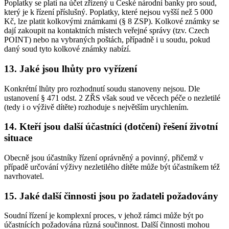
Poplatky se platí na účet zřízený u České národní banky pro soud,
který je k řízení příslušný. Poplatky, které nejsou vyšší než 5 000
Kč, lze platit kolkovými známkami (§ 8 ZSP). Kolkové známky se
dají zakoupit na kontaktních místech veřejné správy (tzv. Czech
POINT) nebo na vybraných poštách, případně i u soudu, pokud
daný soud tyto kolkové známky nabízí.
13. Jaké jsou lhůty pro vyřízení
Konkrétní lhůty pro rozhodnutí soudu stanoveny nejsou. Dle
ustanovení § 471 odst. 2 ZŘS však soud ve věcech péče o nezletilé
(tedy i o výživě dítěte) rozhoduje s největším urychlením.
14. Kteří jsou další účastníci (dotčení) řešení životní
situace
Obecně jsou účastníky řízení oprávněný a povinný, přičemž v
případě určování výživy nezletilého dítěte může být účastníkem též
navrhovatel.
15. Jaké další činnosti jsou po žadateli požadovány
Soudní řízení je komplexní proces, v jehož rámci může být po
účastnících požadována různá součinnost. Další činnosti mohou