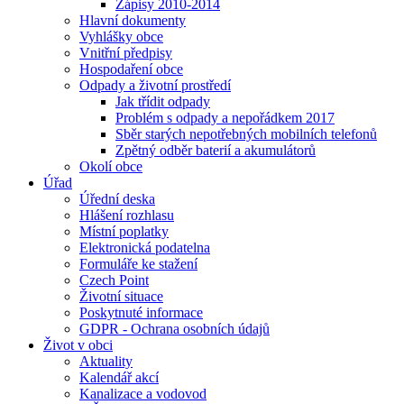
Zápisy 2010-2014
Hlavní dokumenty
Vyhlášky obce
Vnitřní předpisy
Hospodaření obce
Odpady a životní prostředí
Jak třídit odpady
Problém s odpady a nepořádkem 2017
Sběr starých nepotřebných mobilních telefonů
Zpětný odběr baterií a akumulátorů
Okolí obce
Úřad
Úřední deska
Hlášení rozhlasu
Místní poplatky
Elektronická podatelna
Formuláře ke stažení
Czech Point
Životní situace
Poskytnuté informace
GDPR - Ochrana osobních údajů
Život v obci
Aktuality
Kalendář akcí
Kanalizace a vodovod