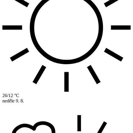
26/12 °C
neděle
9. 8.