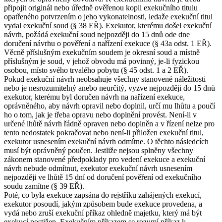
připojit originál nebo úředně ověřenou kopii exekučního titulu
opatřeného potvrzením o jeho vykonatelnosti, ledaže exekuční titul
vydal exekuční soud (§ 38 EŘ). Exekutor, kterému došel exekuční
návrh, požádá exekuční soud nejpozději do 15 dnů ode dne
doručení návrhu o pověření a nařízení exekuce (§ 43a odst. 1 EŘ).
Věcně příslušným exekučním soudem je okresní soud a místně
příslušným je soud, v jehož obvodu má povinný, je-li fyzickou
osobou, místo svého trvalého pobytu (§ 45 odst. 1 a 2 EŘ).
Pokud exekuční návrh neobsahuje všechny stanovené náležitosti
nebo je nesrozumitelný anebo neurčitý, vyzve nejpozději do 15 dnů
exekutor, kterému byl doručen návrh na nařízení exekuce,
oprávněného, aby návrh opravil nebo doplnil, určí mu lhůtu a poučí
ho o tom, jak je třeba opravu nebo doplnění provést. Není-li v
určené lhůtě návrh řádně opraven nebo doplněn a v řízení nelze pro
tento nedostatek pokračovat nebo není-li přiložen exekuční titul,
exekutor usnesením exekuční návrh odmítne. O těchto následcích
musí být oprávněný poučen. Jestliže nejsou splněny všechny
zákonem stanovené předpoklady pro vedení exekuce a exekuční
návrh nebude odmítnut, exekutor exekuční návrh usnesením
nejpozději ve lhůtě 15 dní od doručení pověření od exekučního
soudu zamítne (§ 39 EŘ).
Poté, co byla exekuce zapsána do rejstříku zahájených exekucí,
exekutor posoudí, jakým způsobem bude exekuce provedena, a
vydá nebo zruší exekuční příkaz ohledně majetku, který má být
exekucí postižen. Exekučním příkazem se rozumí příkaz k