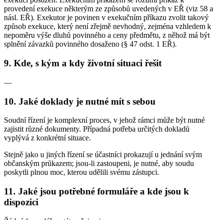
provedení exekuce některým ze způsobů uvedených v EŘ (viz 58 a
násl. EŘ). Exekutor je povinen v exekučním příkazu zvolit takový
způsob exekuce, který není zřejmě nevhodný, zejména vzhledem k
nepoměru výše dluhů povinného a ceny předmětu, z něhož má být
splnění závazků povinného dosaženo (§ 47 odst. 1 EŘ).
9. Kde, s kým a kdy životní situaci řešit
—
10. Jaké doklady je nutné mít s sebou
Soudní řízení je komplexní proces, v jehož rámci může být nutné
zajistit různé dokumenty. Případná potřeba určitých dokladů
vyplývá z konkrétní situace.
Stejně jako u jiných řízení se účastníci prokazují u jednání svým
občanským průkazem; jsou-li zastoupeni, je nutné, aby soudu
poskytli plnou moc, kterou udělili svému zástupci.
11. Jaké jsou potřebné formuláře a kde jsou k
dispozici