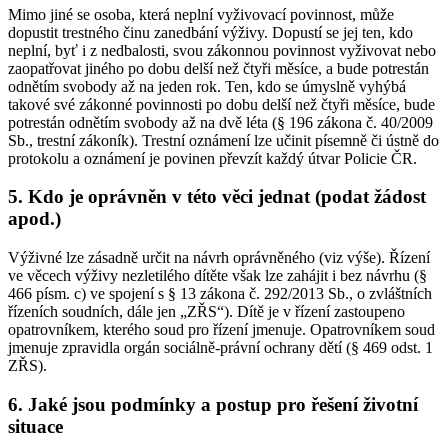
Mimo jiné se osoba, která neplní vyživovací povinnost, může
dopustit trestného činu zanedbání výživy. Dopustí se jej ten, kdo
neplní, byť i z nedbalosti, svou zákonnou povinnost vyživovat nebo
zaopatřovat jiného po dobu delší než čtyři měsíce, a bude potrestán
odnětím svobody až na jeden rok. Ten, kdo se úmyslně vyhýbá
takové své zákonné povinnosti po dobu delší než čtyři měsíce, bude
potrestán odnětím svobody až na dvě léta (§ 196 zákona č. 40/2009
Sb., trestní zákoník). Trestní oznámení lze učinit písemně či ústně do
protokolu a oznámení je povinen převzít každý útvar Policie ČR.
5. Kdo je oprávněn v této věci jednat (podat žádost
apod.)
Výživné lze zásadně určit na návrh oprávněného (viz výše). Řízení
ve věcech výživy nezletilého dítěte však lze zahájit i bez návrhu (§
466 písm. c) ve spojení s § 13 zákona č. 292/2013 Sb., o zvláštních
řízeních soudních, dále jen „ZŘS“). Dítě je v řízení zastoupeno
opatrovníkem, kterého soud pro řízení jmenuje. Opatrovníkem soud
jmenuje zpravidla orgán sociálně-právní ochrany dětí (§ 469 odst. 1
ZŘS).
6. Jaké jsou podmínky a postup pro řešení životní
situace