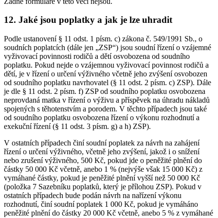
Žádné formuláře v této věci nejsou.
12. Jaké jsou poplatky a jak je lze uhradit
Podle ustanovení § 11 odst. 1 písm. c) zákona č. 549/1991 Sb., o
soudních poplatcích (dále jen „ZSP“) jsou soudní řízení o vzájemné
vyživovací povinnosti rodičů a dětí osvobozena od soudního
poplatku. Pokud nejde o vzájemnou vyživovací povinnost rodičů a
dětí, je v řízení o určení výživného včetně jeho zvýšení osvobozen
od soudního poplatku navrhovatel (§ 11 odst. 2 písm. c) ZSP). Dále
je dle § 11 odst. 2 písm. f) ZSP od soudního poplatku osvobozena
neprovdaná matka v řízení o výživu a příspěvek na úhradu nákladů
spojených s těhotenstvím a porodem. V těchto případech jsou také
od soudního poplatku osvobozena řízení o výkonu rozhodnutí a
exekuční řízení (§ 11 odst. 3 písm. g) a h) ZSP).
V ostatních případech činí soudní poplatek za návrh na zahájení
řízení o určení výživného, včetně jeho zvýšení, jakož i o snížení
nebo zrušení výživného, 500 Kč, pokud jde o peněžité plnění do
částky 50 000 Kč včetně, anebo 1 % (nejvýše však 15 000 Kč) z
vymáhané částky, pokud je peněžité plnění vyšší než 50 000 Kč
(položka 7 Sazebníku poplatků, který je přílohou ZSP). Pokud v
ostatních případech bude podán návrh na nařízení výkonu
rozhodnutí, činí soudní poplatek 1 000 Kč, pokud je vymáháno
peněžité plnění do částky 20 000 Kč včetně, anebo 5 % z vymáhané