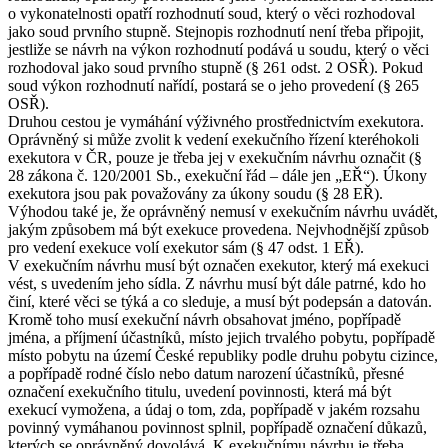
o vykonatelnosti opatří rozhodnutí soud, který o věci rozhodoval
jako soud prvního stupně. Stejnopis rozhodnutí není třeba připojit,
jestliže se návrh na výkon rozhodnutí podává u soudu, který o věci
rozhodoval jako soud prvního stupně (§ 261 odst. 2 OSŘ). Pokud
soud výkon rozhodnutí nařídí, postará se o jeho provedení (§ 265
OSŘ).
Druhou cestou je vymáhání výživného prostřednictvím exekutora.
Oprávněný si může zvolit k vedení exekučního řízení kteréhokoli
exekutora v ČR, pouze je třeba jej v exekučním návrhu označit (§
28 zákona č. 120/2001 Sb., exekuční řád – dále jen „EŘ“). Úkony
exekutora jsou pak považovány za úkony soudu (§ 28 EŘ).
Výhodou také je, že oprávněný nemusí v exekučním návrhu uvádět,
jakým způsobem má být exekuce provedena. Nejvhodnější způsob
pro vedení exekuce volí exekutor sám (§ 47 odst. 1 EŘ).
V exekučním návrhu musí být označen exekutor, který má exekuci
vést, s uvedením jeho sídla. Z návrhu musí být dále patrné, kdo ho
činí, které věci se týká a co sleduje, a musí být podepsán a datován.
Kromě toho musí exekuční návrh obsahovat jméno, popřípadě
jména, a příjmení účastníků, místo jejich trvalého pobytu, popřípadě
místo pobytu na území České republiky podle druhu pobytu cizince,
a popřípadě rodné číslo nebo datum narození účastníků, přesné
označení exekučního titulu, uvedení povinnosti, která má být
exekucí vymožena, a údaj o tom, zda, popřípadě v jakém rozsahu
povinný vymáhanou povinnost splnil, popřípadě označení důkazů,
kterých se oprávněný dovolává. K exekučnímu návrhu je třeba