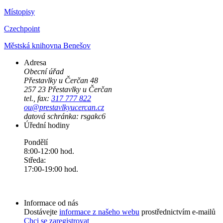
Místopisy
Czechpoint
Městská knihovna Benešov
Adresa
Obecní úřad
Přestavlky u Čerčan 48
257 23 Přestavlky u Čerčan
tel., fax:
317 777 822
ou@prestavlkyucercan.cz
datová schránka: rsgakc6
Úřední hodiny
Pondělí
8:00-12:00 hod.
Středa:
17:00-19:00 hod.
Informace od nás
Dostávejte
informace z našeho webu
prostřednictvím e-mailů
Chci se zaregistrovat