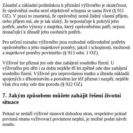
Zásadní a základní podmínkou k přiznání výživného je skutečnost,
že oprávněná osoba není objektivně schopna se sama živit (§ 911
OZ). V praxi to znamená, že oprávněný nemá žádný vlastní příjem,
nebo příjem má, ale je tak nízký, že nepostačuje k pokrytí jeho
potřeb, anebo výnosy z majetku, který oprávněnému patří, nejsou
dostačující k úhradě jeho osobních potřeb.
Pro určení rozsahu výživného jsou rozhodné odůvodněné potřeby
oprávněného a jeho majetkové poměry, jakož i schopnosti, možnosti
a majetkové poměry povinného (§ 913 odst. 1 OZ).
Výživné lze přiznat jen ode dne zahájení soudního řízení. U
výživného pro děti i za dobu nejdéle tří let zpětně ode dne zahájení
soudního řízení. Výživné pro neprovdanou matku a úhradu nákladů
spojených s těhotenstvím a porodem lze též přiznat i nazpět, nejdéle
však dva roky ode dne porodu (§ 922 OZ).
7. Jakým způsobem můžete zahájit řešení životní
situace
Pokud se nedaří výživné stanovit dohodou stran, respektive pokud
povinná strana vyživovací povinnost neplní, je možné podat návrh
soudu.