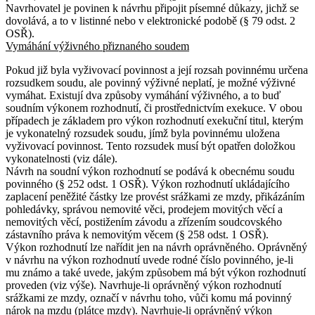
Navrhovatel je povinen k návrhu připojit písemné důkazy, jichž se
dovolává, a to v listinné nebo v elektronické podobě (§ 79 odst. 2
OSŘ).
Vymáhání výživného přiznaného soudem
Pokud již byla vyživovací povinnost a její rozsah povinnému určena
rozsudkem soudu, ale povinný výživné neplatí, je možné výživné
vymáhat. Existují dva způsoby vymáhání výživného, a to buď
soudním výkonem rozhodnutí, či prostřednictvím exekuce. V obou
případech je základem pro výkon rozhodnutí exekuční titul, kterým
je vykonatelný rozsudek soudu, jímž byla povinnému uložena
vyživovací povinnost. Tento rozsudek musí být opatřen doložkou
vykonatelnosti (viz dále).
Návrh na soudní výkon rozhodnutí se podává k obecnému soudu
povinného (§ 252 odst. 1 OSŘ). Výkon rozhodnutí ukládajícího
zaplacení peněžité částky lze provést srážkami ze mzdy, přikázáním
pohledávky, správou nemovité věci, prodejem movitých věcí a
nemovitých věcí, postižením závodu a zřízením soudcovského
zástavního práva k nemovitým věcem (§ 258 odst. 1 OSŘ).
Výkon rozhodnutí lze nařídit jen na návrh oprávněného. Oprávněný
v návrhu na výkon rozhodnutí uvede rodné číslo povinného, je-li
mu známo a také uvede, jakým způsobem má být výkon rozhodnutí
proveden (viz výše). Navrhuje-li oprávněný výkon rozhodnutí
srážkami ze mzdy, označí v návrhu toho, vůči komu má povinný
nárok na mzdu (plátce mzdy). Navrhuje-li oprávněný výkon